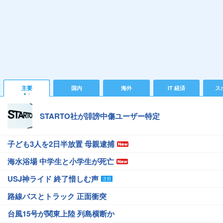
主要
国内
海外
IT 経済
ス
STARTO社が誹謗中傷ユーザー特定
子ども3人を2日半放置 母親逮捕
海水浴場 中学生と小学生が死亡
USJ神ライド 終了惜しむ声
路線バスとトラック 正面衝突
台風15号が関東上陸 列島横断か