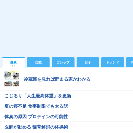
健康
芸能
ゴシップ
女子
トレンド
Y
冷蔵庫を見れば貯まる家かわかる
こじるり「人生最高体重」を更新
夏の寝不足 食事制限でも太る訳
体臭の原因 プロテインの可能性
医師が勧める 猫背解消の体操術