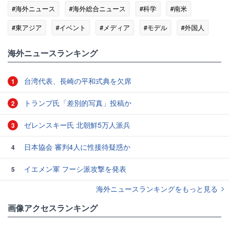
#海外ニュース
#海外総合ニュース
#科学
#南米
#東アジア
#イベント
#メディア
#モデル
#外国人
#歴史
#翻訳
海外ニュースランキング
台湾代表、長崎の平和式典を欠席
1
トランプ氏「差別的写真」投稿か
2
ゼレンスキー氏 北朝鮮5万人派兵
3
日本協会 審判4人に性接待疑惑か
4
イエメン軍 フーシ派攻撃を発表
5
海外ニュースランキングをもっと見る
画像アクセスランキング