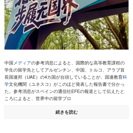
中国
メディア
の参考消息によると、国際的な高等教育課程の
学生の留学先としてアルゼンチン、中国、トルコ、アラブ首
長国連邦（UAE）の4カ国が台頭していることが、国連教育
科
学
文化機関（ユネスコ）がこのほど発表した報告書で分かっ
た。参考消息がスペインの通信社EFEの報道として伝えたと
ころによると、世界中の留学プロ
続きを読む