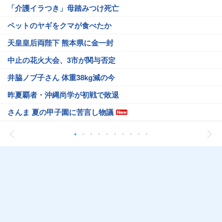
「介護イラつき」母踏みつけ死亡
ペットのヤギをクマが食べたか
天皇皇后両陛下 熊本県に金一封
中止の花火大会、3市が関与否定
井脇ノブ子さん 体重38kg減の今
昨夏覇者・沖縄尚学が初戦で敗退
さんま 夏の甲子園に苦言し物議