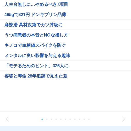
人生台無しに…やめるべき7項目
465gで321円 ドンキプリン品薄
麻辣湯 具材次第でカツ丼級に
うつ病患者の本音とNGな接し方
キノコで血糖値スパイクを防ぐ
メンタルに良い影響を与える趣味
「モテるためのヒント」326人に
容姿と寿命 28年追跡で見えた差