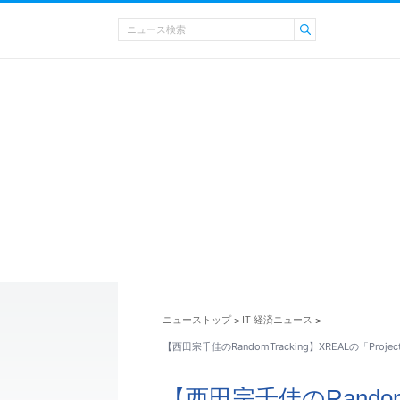
ニューストップ
IT 経済ニュース
>
>
【西田宗千佳のRandomTracking】XREALの「Proje
【西田宗千佳のRandomTr