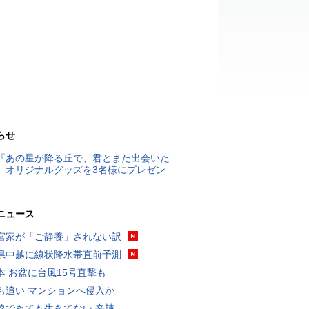
らせ
『あの星が降る丘で、君とまた出会いた
』オリジナルグッズを3名様にプレゼン
ニュース
宮家が「ご静養」されない訳
県中越に線状降水帯直前予測
本 お盆に台風15号直撃も
も追い マンションへ侵入か
線できても生きてない 辛辣