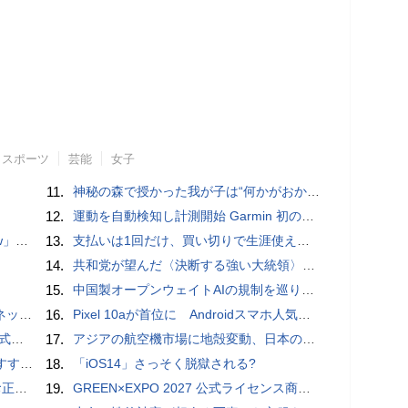
スポーツ
芸能
女子
11.
神秘の森で授かった我が子は“何かがおかしい”『ナイトボーン -夜哭-』本編映像解禁 母の絶叫顔うちわが全国の劇場に［ホラー通信］
12.
運動を自動検知し計測開始 Garmin 初のスマートバンドを発売 10日間のロングバッテリーで手間いらず
言われる？
13.
支払いは1回だけ、買い切りで生涯使えるプランがあるオンラインストレージ4選
14.
共和党が望んだ〈決断する強い大統領〉が統治するアメリカの到来──「アメリカン・ドッペルゲンガー」by 池田純一#14
15.
中国製オープンウェイトAIの規制を巡り、シリコンバレーで意見が二分
秋の陣】
16.
Pixel 10aが首位に Androidスマホ人気ランキングTOP10 2026/8/8
レビュー
17.
アジアの航空機市場に地殻変動、日本のサプライヤーに影響も
UIDE
18.
「iOS14」さっそく脱獄される?
付開始
19.
GREEN×EXPO 2027 公式ライセンス商品！初の「トゥンクトゥンク」公式LINEスタンプ、販売開始