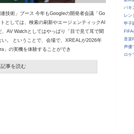
パキ
ド関連技術」ブース 今年もGoogleの開発者会議「Go
レン
イベントとしては、検索の刷新やエージェンティックAI
甲子
AV Watchとしてはやっぱり「目で見て耳で聞
FI
音楽
。 ということで、会場で、XREALが2026年
声優
Aura」の実機を体験することができ
ロケ
記事を読む