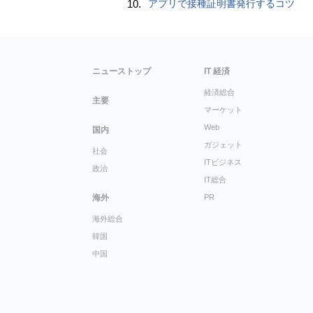
10.
アプリで接種証明書発行するコツ
ニューストップ
IT 経済
経済総合
主要
マーケット
Web
国内
ガジェット
社会
ITビジネス
政治
IT総合
海外
PR
海外総合
韓国
中国