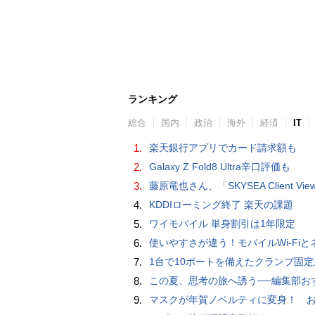
ランキング
総合
国内
政治
海外
経済
IT
1.
楽天銀行アプリでカード請求額も
2.
Galaxy Z Fold8 Ultra辛口評価も
3.
藤原竜也さん、「SKYSEA Client View」新CMで「AI労務改善」をアピール 働き方をAIが分析したら「すぐに休んで」と
4.
KDDIローミング終了 楽天の課題
5.
ワイモバイル 単身割引は1年限定
6.
使いやすさが違う！モバイルWi-FiとネットHDD【PC-DIY 
7.
1台で10ポートを備えたクランプ固定式電源タップ「Anker Nano Power Strip (10-in-1, 70W, クランプ式)」
8.
この夏、思考の旅へ誘う──編集部おすすめの7冊：WIRED BOOK G
9.
マスクが年賀ノベルティに変身！ お正月特別パッケージの注文受