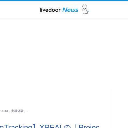
ct Aura」実機体験。…
acking】XREALの「Projec