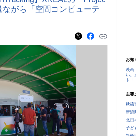
。軽量ながら「空間コンピューテ
お知
映画
い。
ト！
主要
秋篠
新潟
北日
子ど
新幹