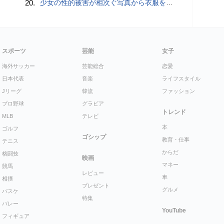
20.
少女の性的被害が相次ぐ写真から衣服を剥ぎ取るAIポルノアプリ「ClothOff」の背後にいる人物とは？
スポーツ
芸能
女子
海外サッカー
芸能総合
恋愛
日本代表
音楽
ライフスタイル
Jリーグ
韓流
ファッション
プロ野球
グラビア
トレンド
MLB
テレビ
本
ゴルフ
ゴシップ
教育・仕事
テニス
からだ
格闘技
映画
マネー
競馬
レビュー
車
相撲
プレゼント
グルメ
バスケ
特集
バレー
YouTube
フィギュア