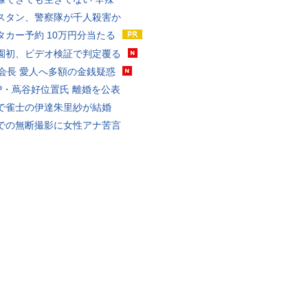
スタン、警察隊が千人殺害か
タカー予約 10万円分当たる
園初、ビデオ検証で判定覆る
FA会長 愛人へ多額の金銭疑惑
P・蔦谷好位置氏 離婚を公表
で雀士の伊達朱里紗が結婚
での無断撮影に女性アナ苦言