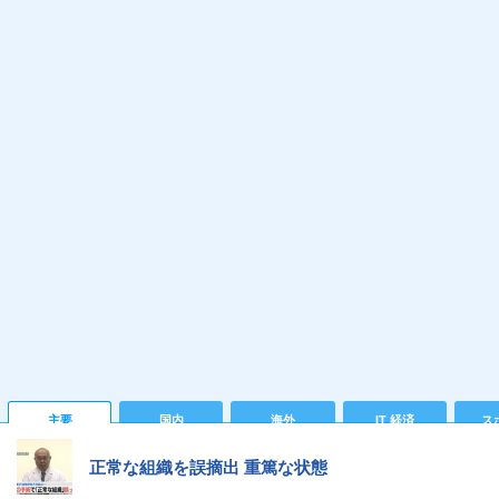
主要
国内
海外
IT 経済
ス
正常な組織を誤摘出 重篤な状態