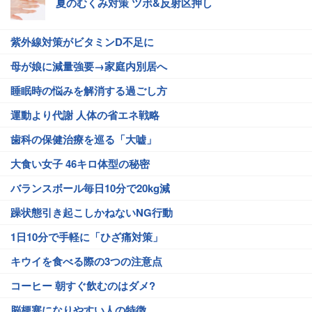
夏のむくみ対策 ツボ&反射区押し
紫外線対策がビタミンD不足に
母が娘に減量強要→家庭内別居へ
睡眠時の悩みを解消する過ごし方
運動より代謝 人体の省エネ戦略
歯科の保健治療を巡る「大嘘」
大食い女子 46キロ体型の秘密
バランスボール毎日10分で20kg減
躁状態引き起こしかねないNG行動
1日10分で手軽に「ひざ痛対策」
キウイを食べる際の3つの注意点
コーヒー 朝すぐ飲むのはダメ?
脳梗塞になりやすい人の特徴