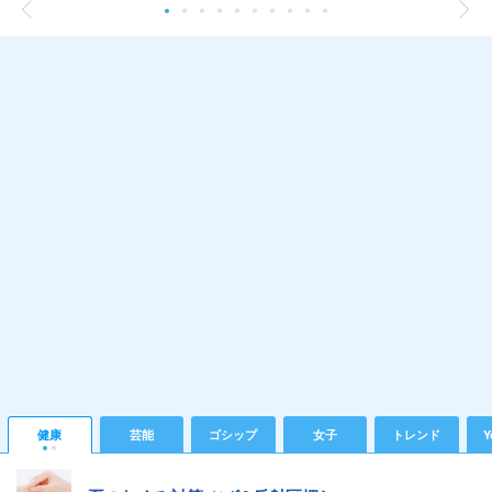
健康
芸能
ゴシップ
女子
トレンド
Y