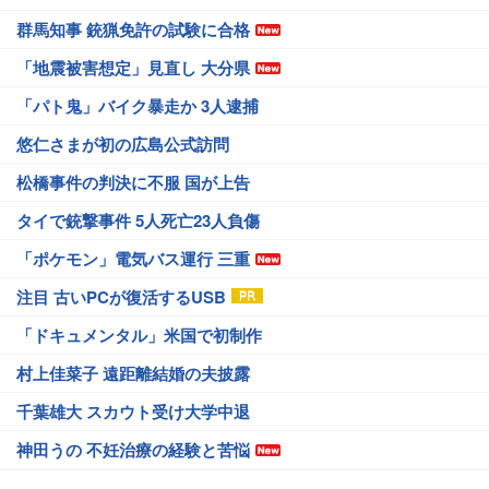
群馬知事 銃猟免許の試験に合格
「地震被害想定」見直し 大分県
「パト鬼」バイク暴走か 3人逮捕
悠仁さまが初の広島公式訪問
松橋事件の判決に不服 国が上告
タイで銃撃事件 5人死亡23人負傷
「ポケモン」電気バス運行 三重
注目 古いPCが復活するUSB
「ドキュメンタル」米国で初制作
村上佳菜子 遠距離結婚の夫披露
千葉雄大 スカウト受け大学中退
神田うの 不妊治療の経験と苦悩