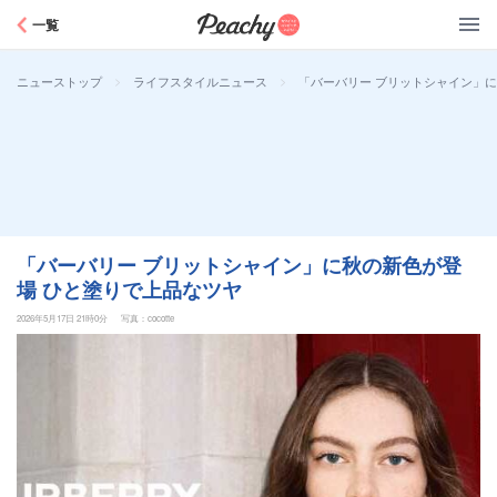
Peachy
一覧
>
>
「バーバリー ブリットシャイン」
ニューストップ
ライフスタイルニュース
「バーバリー ブリットシャイン」に秋の新色が登
場 ひと塗りで上品なツヤ
2026年5月17日 21時0分
写真：cocotte