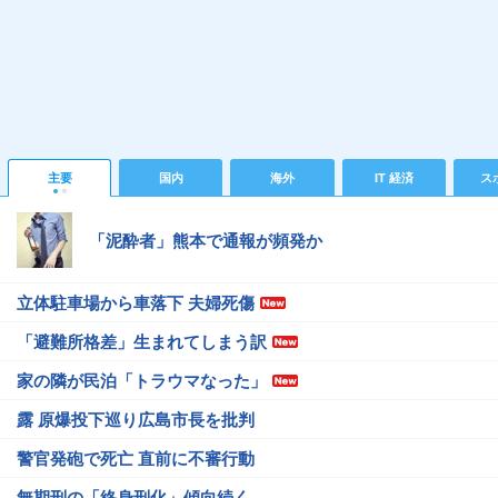
主要
国内
海外
IT 経済
ス
「泥酔者」熊本で通報が頻発か
立体駐車場から車落下 夫婦死傷
「避難所格差」生まれてしまう訳
家の隣が民泊「トラウマなった」
露 原爆投下巡り広島市長を批判
警官発砲で死亡 直前に不審行動
無期刑の「終身刑化」傾向続く