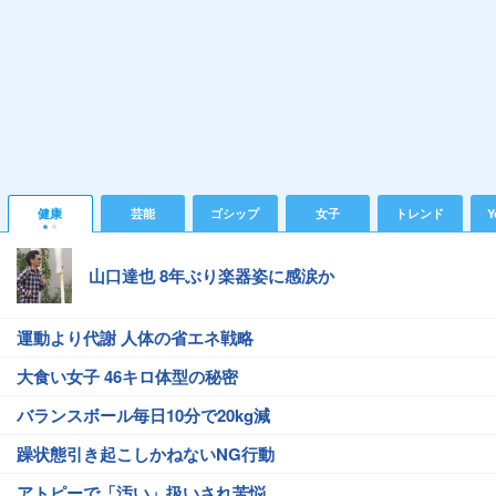
健康
芸能
ゴシップ
女子
トレンド
Y
山口達也 8年ぶり楽器姿に感涙か
運動より代謝 人体の省エネ戦略
大食い女子 46キロ体型の秘密
バランスボール毎日10分で20kg減
躁状態引き起こしかねないNG行動
アトピーで「汚い」扱いされ苦悩