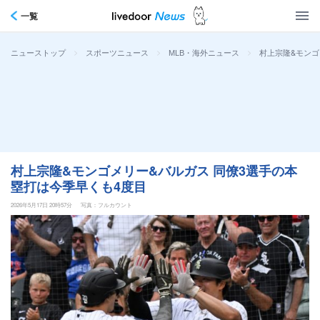
一覧
>
>
>
村上宗隆&モンゴ
ニューストップ
スポーツニュース
MLB・海外ニュース
村上宗隆&モンゴメリー&バルガス 同僚3選手の本
塁打は今季早くも4度目
2026年5月17日 20時57分
写真：フルカウント