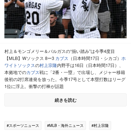
村上＆モンゴメリー＆バルガスの“揃い踏み”は今季4度目
【MLB】Wソックス 8ー3
カブス
（日本時間17日・シカゴ）
ホ
ワイトソックス
の
村上宗隆
内野手は16日（日本時間17日）、
本拠地での
カブス
戦に「2番・一塁」で出場し、メジャー移籍
後初の2打席連発を放った。今季17号として本塁打数はリーグ
1位に浮上。衝撃の打棒が話題
続きを読む
#スポーツニュース
#MLB・海外ニュース
#村上宗隆