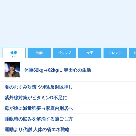
健康
芸能
ゴシップ
女子
トレンド
Y
体重62kg→82kgに 寺田心の生活
夏のむくみ対策 ツボ&反射区押し
紫外線対策がビタミンD不足に
母が娘に減量強要→家庭内別居へ
睡眠時の悩みを解消する過ごし方
運動より代謝 人体の省エネ戦略