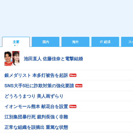
主要
国内
海外
IT 経済
ス
池田直人 佐藤佳奈と電撃結婚
銀メダリスト 本多灯被告を起訴
SNS大手5社に詐欺対策の強化要請
どうろうまつり 美人画ずらり
イオンモール熊本 献花台を設置
江別集団暴行死 裁判長強く非難
正常な組織を誤摘出 重篤な状態