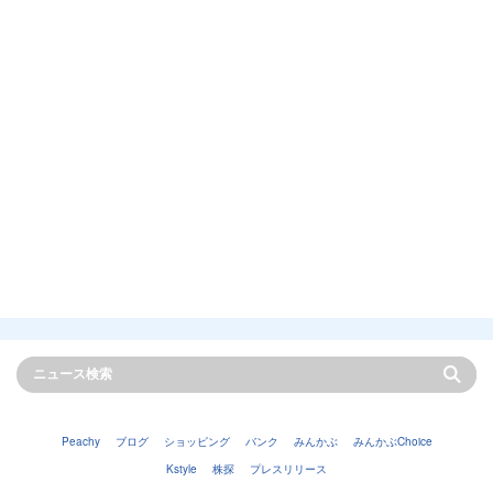
Peachy
ブログ
ショッピング
バンク
みんかぶ
みんかぶChoice
Kstyle
株探
プレスリリース