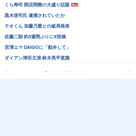
くら寿司 閉店間際の大盛り話題
黒木啓司氏 逮捕されていたか
テオくん 加藤乃愛との破局発表
佐藤二朗 約3週間ぶりにX投稿
宮澤エマ DAIGOに「勘弁して」
ダイアン津田主演 鈴木亮平意識