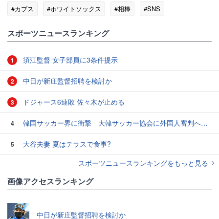
#カブス
#ホワイトソックス
#相棒
#SNS
#MLBニュース
スポーツニュースランキング
須江監督 女子部員に3条件提示
1
中日が新庄監督招聘を検討か
2
ドジャース6連敗 佐々木が止める
3
韓国サッカー界に衝撃 大韓サッカー協会に外国人審判への“性的接待”疑惑 韓国メディアが報道
4
大谷夫妻 夏はテラスで食事?
5
スポーツニュースランキングをもっと見る
画像アクセスランキング
中日が新庄監督招聘を検討か