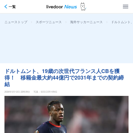
一覧
>
>
>
ドルトムント、
ニューストップ
スポーツニュース
海外サッカーニュース
ドルトムント、19歳の次世代フランス人CBを獲
得！ 移籍金最大約44億円で2031年までの契約締
結
2026年5月12日 22時39分
写真：SOCCER KING