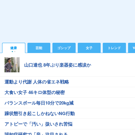
健康
芸能
ゴシップ
女子
トレンド
Y
山口達也 8年ぶり楽器姿に感涙か
運動より代謝 人体の省エネ戦略
大食い女子 46キロ体型の秘密
バランスボール毎日10分で20kg減
躁状態引き起こしかねないNG行動
アトピーで「汚い」扱いされ苦悩
認知症研究で「音」注目される