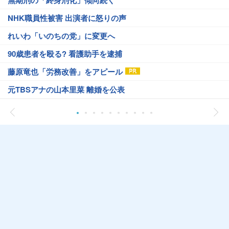
無期刑の「終身刑化」傾向続く
NHK職員性被害 出演者に怒りの声
れいわ「いのちの党」に変更へ
90歳患者を殴る? 看護助手を逮捕
藤原竜也「労務改善」をアピール
元TBSアナの山本里菜 離婚を公表