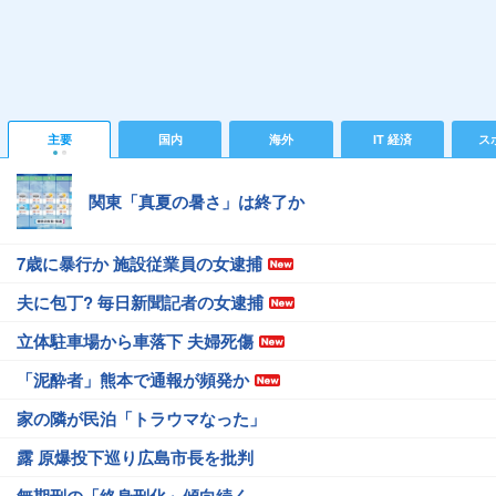
主要
国内
海外
IT 経済
ス
関東「真夏の暑さ」は終了か
7歳に暴行か 施設従業員の女逮捕
夫に包丁? 毎日新聞記者の女逮捕
立体駐車場から車落下 夫婦死傷
「泥酔者」熊本で通報が頻発か
家の隣が民泊「トラウマなった」
露 原爆投下巡り広島市長を批判