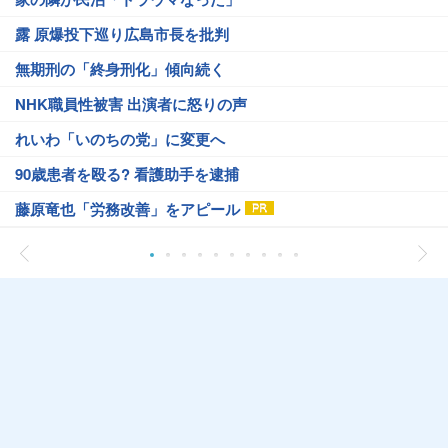
露 原爆投下巡り広島市長を批判
無期刑の「終身刑化」傾向続く
NHK職員性被害 出演者に怒りの声
れいわ「いのちの党」に変更へ
90歳患者を殴る? 看護助手を逮捕
藤原竜也「労務改善」をアピール