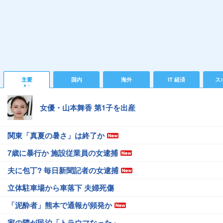
主要
国内
海外
IT 経済
ス
女優・山本舞香 第1子を出産
関東「真夏の暑さ」は終了か
7歳に暴行か 施設従業員の女逮捕
夫に包丁? 毎日新聞記者の女逮捕
立体駐車場から車落下 夫婦死傷
「泥酔者」熊本で通報が頻発か
家の隣が民泊「トラウマなった」