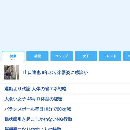
健康
芸能
ゴシップ
女子
トレンド
Y
山口達也 8年ぶり楽器姿に感涙か
運動より代謝 人体の省エネ戦略
大食い女子 46キロ体型の秘密
バランスボール毎日10分で20kg減
躁状態引き起こしかねないNG行動
脳梗塞になりやすい人の特徴