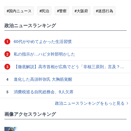
#国内ニュース
#民泊
#警察
#大阪府
#迷惑行為
政治ニュースランキング
60代がやめてよかった生活習慣
1
私の指示が…ハビタ幹部明かした
2
【徹底解説】高市首相が広島でどう「非核三原則」言及？現状にとどめ将来は明言せず 著書では「邪魔になる」と主張
3
進化した高須幹弥氏 大胸筋覚醒
4
消費税巡る自民総務会、9人欠席
5
政治ニュースランキングをもっと見る
画像アクセスランキング