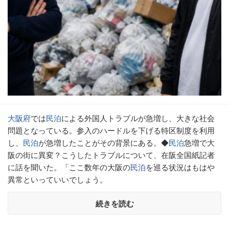
大阪府
では
民泊
による外国人トラブルが急増し、大きな社会
問題となっている。参入のハードルを下げる特区制度を利用
し、
民泊
が急増したことがその背景にある。◆
民泊
急増で大
阪の街に異変？こうしたトラブルについて、在阪全国紙記者
に話を聞いた。「ここ数年の大阪の
民泊
を巡る状況はもはや
異常といっていいでしょう。
続きを読む