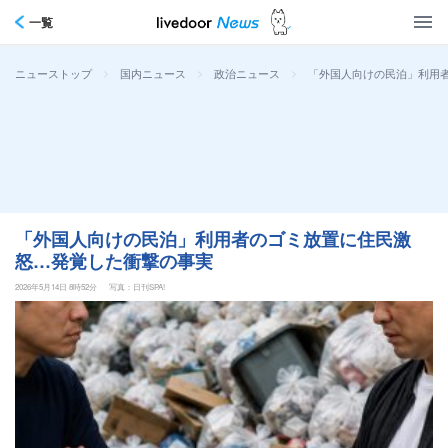
一覧
>
>
>
「外国人向けの民泊」利用
ニューストップ
国内ニュース
政治ニュース
「外国人向けの民泊」利用者のゴミ放置に住民激
怒…発覚した衝撃の事実
2026年5月14日 8時52分
写真：日刊SPA!