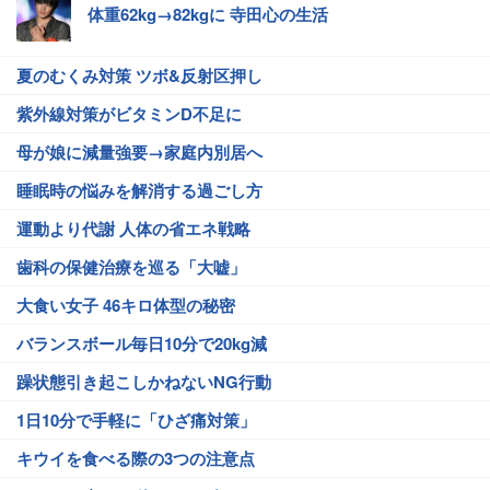
体重62kg→82kgに 寺田心の生活
夏のむくみ対策 ツボ&反射区押し
紫外線対策がビタミンD不足に
母が娘に減量強要→家庭内別居へ
睡眠時の悩みを解消する過ごし方
運動より代謝 人体の省エネ戦略
歯科の保健治療を巡る「大嘘」
大食い女子 46キロ体型の秘密
バランスボール毎日10分で20kg減
躁状態引き起こしかねないNG行動
1日10分で手軽に「ひざ痛対策」
キウイを食べる際の3つの注意点