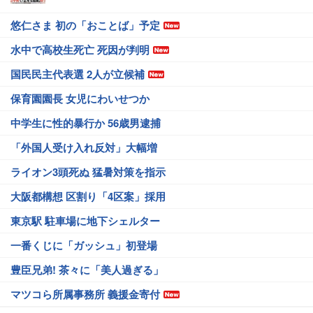
悠仁さま 初の「おことば」予定
水中で高校生死亡 死因が判明
国民民主代表選 2人が立候補
保育園園長 女児にわいせつか
中学生に性的暴行か 56歳男逮捕
「外国人受け入れ反対」大幅増
ライオン3頭死ぬ 猛暑対策を指示
大阪都構想 区割り「4区案」採用
東京駅 駐車場に地下シェルター
一番くじに「ガッシュ」初登場
豊臣兄弟! 茶々に「美人過ぎる」
マツコら所属事務所 義援金寄付