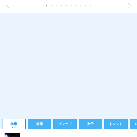
健康
芸能
ゴシップ
女子
トレンド
Y