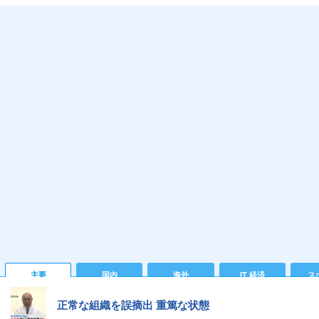
主要
国内
海外
IT 経済
ス
正常な組織を誤摘出 重篤な状態