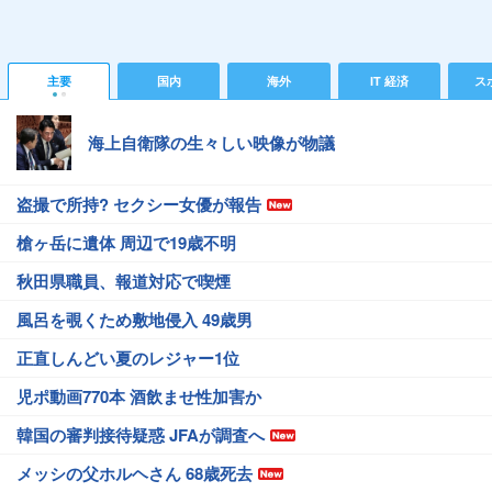
主要
国内
海外
IT 経済
ス
海上自衛隊の生々しい映像が物議
盗撮で所持? セクシー女優が報告
槍ヶ岳に遺体 周辺で19歳不明
秋田県職員、報道対応で喫煙
風呂を覗くため敷地侵入 49歳男
正直しんどい夏のレジャー1位
児ポ動画770本 酒飲ませ性加害か
韓国の審判接待疑惑 JFAが調査へ
メッシの父ホルヘさん 68歳死去