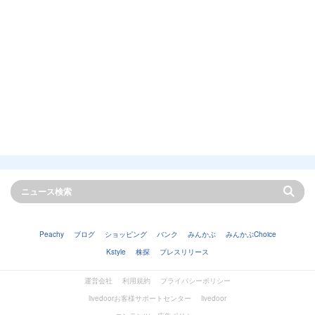
Peachy
ブログ
ショッピング
バンク
みんかぶ
みんかぶChoice
Kstyle
株探
プレスリリース
運営会社
利用規約
プライバシーポリシー
livedoorお客様サポートセンター
livedoor