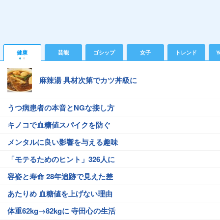
健康
芸能
ゴシップ
女子
トレンド
Y
麻辣湯 具材次第でカツ丼級に
うつ病患者の本音とNGな接し方
キノコで血糖値スパイクを防ぐ
メンタルに良い影響を与える趣味
「モテるためのヒント」326人に
容姿と寿命 28年追跡で見えた差
あたりめ 血糖値を上げない理由
体重62kg→82kgに 寺田心の生活