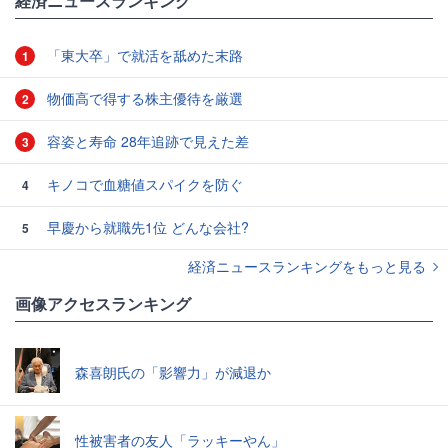
経済ニュースランキング
「東大卒」で就活を舐めた末路
1
物価高で得する株主優待を厳選
2
容姿と寿命 28年追跡で見えた差
3
キノコで血糖値スパイクを防ぐ
4
早慶から就職先1位 どんな会社?
5
経済ニュースランキングをもっと見る
画像アクセスランキング
森喜朗氏の「影響力」が減退か
性被害者の友人「ラッキーやん」