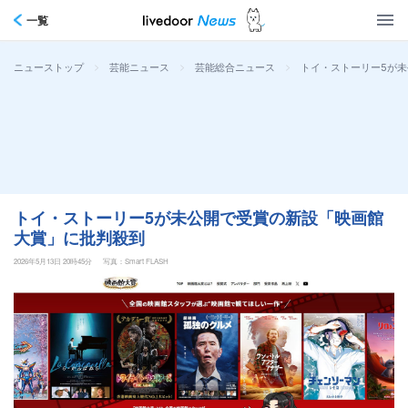
一覧
>
>
>
トイ・ストーリー5が
ニューストップ
芸能ニュース
芸能総合ニュース
トイ・ストーリー5が未公開で受賞の新設「映画館
大賞」に批判殺到
2026年5月13日 20時45分
写真：Smart FLASH