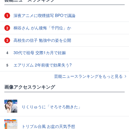
深夜アニメに喫煙描写 BPOで議論
1
桐谷さん がん後悔「千円位」か
2
高校生の信子 勉強中の姿を公開
3
30代で祖母 交際1カ月で妊娠
4
エアリズム 2年前後で効果失う?
5
芸能ニュースランキングをもっと見る
画像アクセスランキング
りくりゅうに「そろそろ飽きた」
トリプル台風 お盆の天気予想