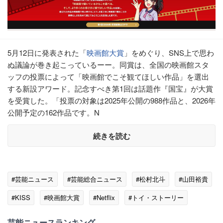
5月12日に発表された「
映画館大賞
」をめぐり、SNS上で思わ
ぬ議論が巻き起こっているーー。同賞は、全国の映画館スタ
ッフの投票によって「映画館でこそ観てほしい作品」を選出
する新設アワード。記念すべき第1回は話題作『国宝』が大賞
を受賞した。「投票の対象は2025年公開の988作品と、2026年
公開予定の162作品です。N
続きを読む
#芸能ニュース
#芸能総合ニュース
#松村北斗
#山田裕貴
#KISS
#映画館大賞
#Netflix
#トイ・ストーリー
芸能ニュースランキング