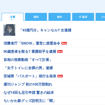
主要
国内
海外
IT 経済
ス
「43億円分」キャンセル? 女逮捕
消費者庁「SNOW」運営に措置命令
90歳患者を殴る? 看護助手を逮捕
首相の視察動画「すべて計算」
「女子トイレに全裸の男」逮捕
茨城県「パスポート」発行を発表
週刊ジャンプ 初の100万部割れ
なぜ14回も忌引申請 驚きの結末
ちいかわ新グッズ説明文に「闇」