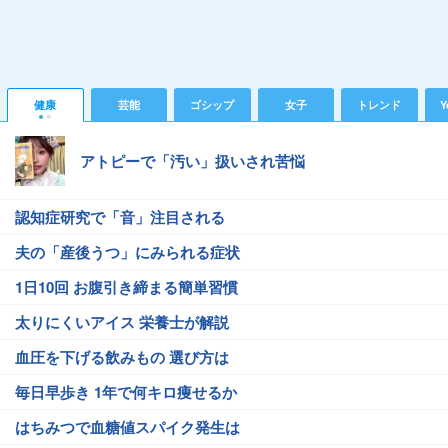
健康
芸能
ゴシップ
女子
トレンド
Y
アトピーで「汚い」扱いされ苦悩
認知症研究で「音」注目される
夫の「産後うつ」にみられる症状
1日10回 お腹引き締まる簡単習慣
太りにくいアイス 栄養士が解説
血圧を下げる飲みもの 選び方は
毎日早歩き 1年で何キロ痩せるか
はちみつで血糖値スパイク発生は