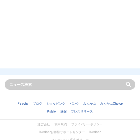
Peachy
ブログ
ショッピング
バンク
みんかぶ
みんかぶChoice
Kstyle
株探
プレスリリース
運営会社
利用規約
プライバシーポリシー
livedoorお客様サポートセンター
livedoor
コンテンツ・広告ポリシー