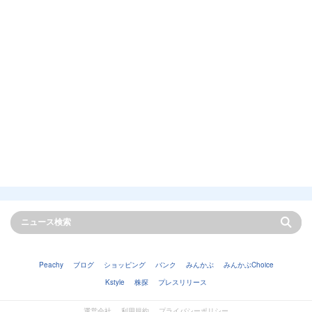
Peachy
ブログ
ショッピング
バンク
みんかぶ
みんかぶChoice
Kstyle
株探
プレスリリース
運営会社
利用規約
プライバシーポリシー