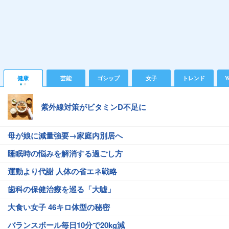
健康
芸能
ゴシップ
女子
トレンド
Y
紫外線対策がビタミンD不足に
母が娘に減量強要→家庭内別居へ
睡眠時の悩みを解消する過ごし方
運動より代謝 人体の省エネ戦略
歯科の保健治療を巡る「大嘘」
大食い女子 46キロ体型の秘密
バランスボール毎日10分で20kg減