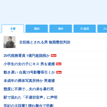
主要
国内
海外
IT 経済
ス
主犯格とされる男 無期懲役判決
20代税務署員 1億円超脱税か
小学生の女の子にキス 男を逮捕
動き遅い 台風13号影響長引くか
未成年の裸体写真所持か 男逮捕
態度に不満で…夫の弟を暴行死
駅で流れた「不適切音声」に声明
世紀の大誤審? 晴れ舞台で悲劇