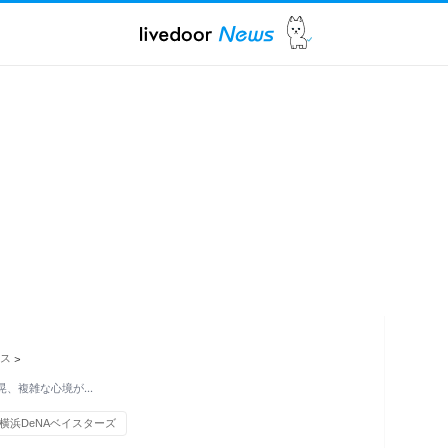
ス
>
晃、複雑な心境が…
横浜DeNAベイスターズ