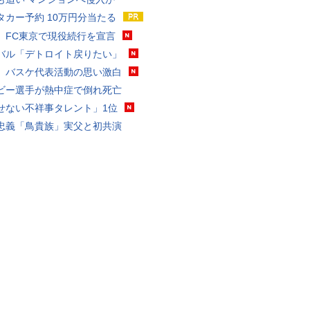
タカー予約 10万円分当たる
、FC東京で現役続行を宣言
バル「デトロイト戻りたい」
、バスケ代表活動の思い激白
ビー選手が熱中症で倒れ死亡
せない不祥事タレント」1位
忠義「鳥貴族」実父と初共演