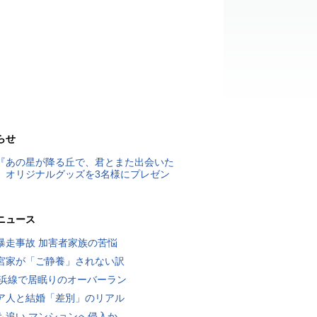
らせ
『あの星が降る丘で、君とまた出会いた
』オリジナルグッズを3名様にプレゼン
ニュース
暴走事故 加害者家族の苦悩
宮家が「ご静養」されない訳
横浜線で居眠りのオーバーラン
ア人と結婚「差別」のリアル
も追い マンションへ侵入か