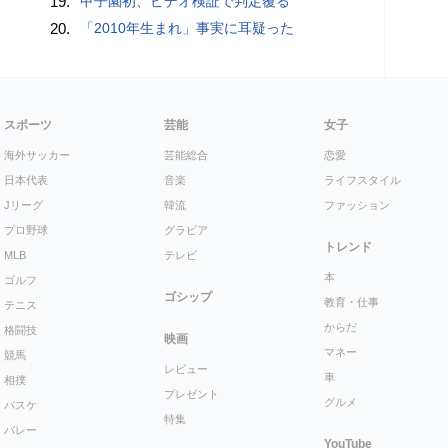
19.
甲子園初、ビデオ検証で判定覆る
20.
「2010年生まれ」事実に耳疑った
スポーツ
芸能
女子
海外サッカー
芸能総合
恋愛
日本代表
音楽
ライフスタイル
Jリーグ
韓流
ファッション
プロ野球
グラビア
トレンド
MLB
テレビ
本
ゴルフ
ゴシップ
教育・仕事
テニス
からだ
格闘技
映画
マネー
競馬
レビュー
車
相撲
プレゼント
グルメ
バスケ
特集
バレー
YouTube