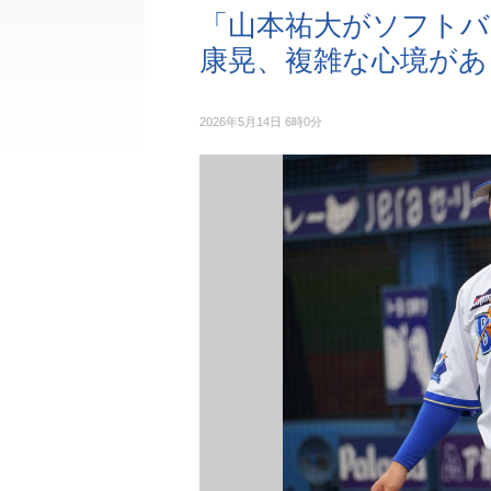
「山本祐大がソフトバ
康晃、複雑な心境があ
2026年5月14日 6時0分