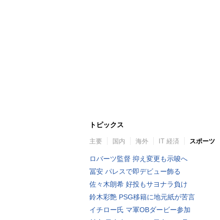
トピックス
主要
国内
海外
IT 経済
スポーツ
ロバーツ監督 抑え変更も示唆へ
冨安 パレスで即デビュー飾る
佐々木朗希 好投もサヨナラ負け
鈴木彩艶 PSG移籍に地元紙が苦言
イチロー氏 マ軍OBダービー参加