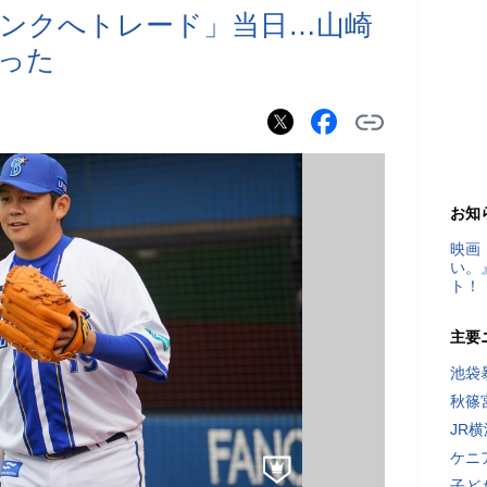
ンクへトレード」当日…山崎
った
お知
映画
い。
ト！
主要
池袋
秋篠
JR
ケニ
子ど