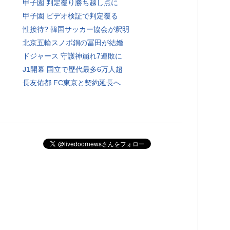
甲子園 判定覆り勝ち越し点に
甲子園 ビデオ検証で判定覆る
性接待? 韓国サッカー協会が釈明
北京五輪スノボ銅の冨田が結婚
ドジャース 守護神崩れ7連敗に
J1開幕 国立で歴代最多6万人超
長友佑都 FC東京と契約延長へ