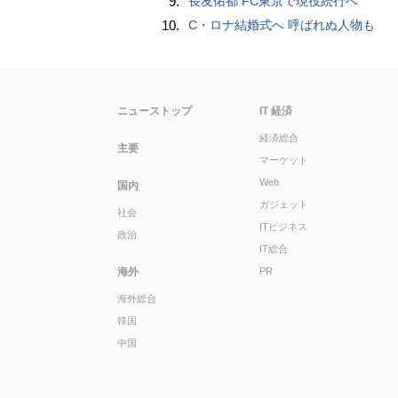
9.
長友佑都 FC東京で現役続行へ
10.
C・ロナ結婚式へ 呼ばれぬ人物も
ニューストップ
IT 経済
経済総合
主要
マーケット
Web
国内
ガジェット
社会
ITビジネス
政治
IT総合
海外
PR
海外総合
韓国
中国