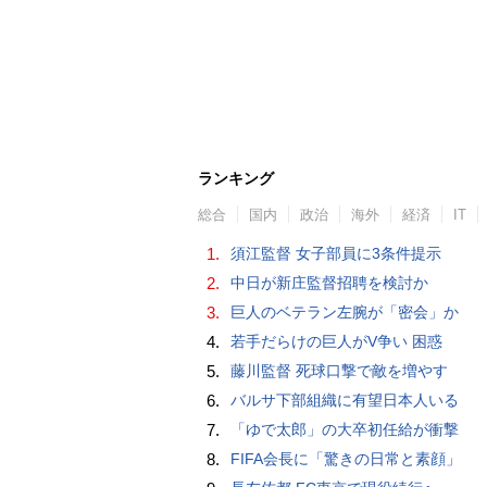
ランキング
総合
国内
政治
海外
経済
IT
1.
須江監督 女子部員に3条件提示
2.
中日が新庄監督招聘を検討か
3.
巨人のベテラン左腕が「密会」か
4.
若手だらけの巨人がV争い 困惑
5.
藤川監督 死球口撃で敵を増やす
6.
バルサ下部組織に有望日本人いる
7.
「ゆで太郎」の大卒初任給が衝撃
8.
FIFA会長に「驚きの日常と素顔」