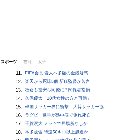
スポーツ
芸能
女子
11.
FIFA会長 愛人へ多額の金銭疑惑
12.
楽天から死球5個 新庄監督が苦言
13.
板倉も冨安ら同僚に? 関係者指摘
14.
久保優太「10代女性の方と再婚」
15.
韓国サッカー界に衝撃 大韓サッカー協会に外国人審判への“性的接待”疑惑 韓国メディアが報道
16.
ラグビー選手が熱中症で倒れ死亡
17.
千賀滉大 メッツで居場所なしか
18.
本多被告 時速50キロ以上超過か