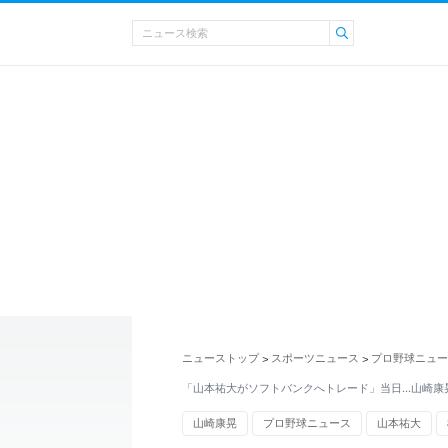
ニューストップ
スポーツニュース
プロ野球ニュー
>
>
「山本祐大がソフトバンクへトレード」当日…山崎康
山崎康晃
プロ野球ニュース
山本祐大