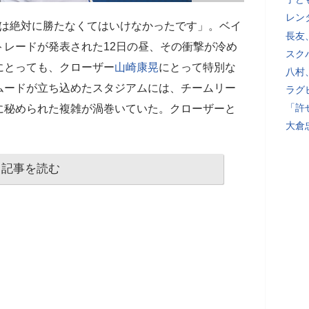
レン
日は絶対に勝たなくてはいけなかったです」。ベイ
長友
トレードが発表された12日の昼、その衝撃が冷め
スク
にとっても、クローザー
山崎康晃
にとって特別な
八村
ムードが立ち込めたスタジアムには、チームリー
ラグ
「許
に秘められた複雑が渦巻いていた。クローザーと
大倉
記事を読む