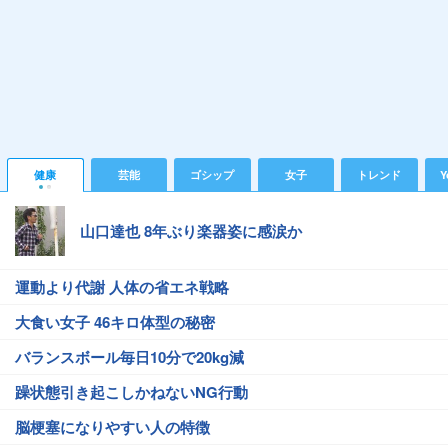
健康
芸能
ゴシップ
女子
トレンド
Y
山口達也 8年ぶり楽器姿に感涙か
運動より代謝 人体の省エネ戦略
大食い女子 46キロ体型の秘密
バランスボール毎日10分で20kg減
躁状態引き起こしかねないNG行動
脳梗塞になりやすい人の特徴