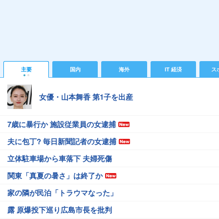
主要
国内
海外
IT 経済
ス
女優・山本舞香 第1子を出産
7歳に暴行か 施設従業員の女逮捕
夫に包丁? 毎日新聞記者の女逮捕
立体駐車場から車落下 夫婦死傷
関東「真夏の暑さ」は終了か
家の隣が民泊「トラウマなった」
露 原爆投下巡り広島市長を批判