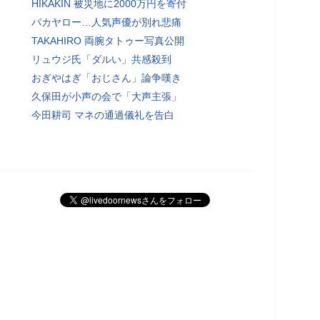
HIKAKIN 被災地に2000万円を寄付
バカヤロー…人気声優が別れ悲痛
TAKAHIRO 両腕タトゥー写真公開
リュウジ氏「ダルい」共感殺到
おぎやはぎ「おじさん」論争嘆き
久保田が小声の会で「大声主張」
今田耕司 マネの通過儀礼を告白