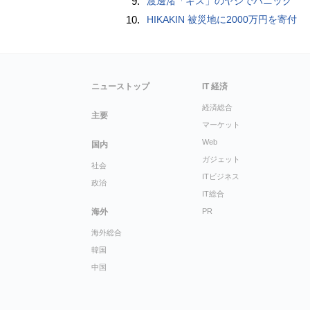
9.
渡邊渚「キス」のヤジでパニック
10.
HIKAKIN 被災地に2000万円を寄付
ニューストップ
IT 経済
経済総合
主要
マーケット
Web
国内
ガジェット
社会
ITビジネス
政治
IT総合
海外
PR
海外総合
韓国
中国