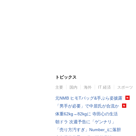
トピックス
主要
国内
海外
IT 経済
スポーツ
元NMB ヒモTバッグ&手ぶら姿披露
「男手が必要」で中居氏が合流か
体重62kg→82kgに 寺田心の生活
朝ドラ 次週予告に「ゲンナリ」
「売り方汚すぎ」Number_iに落胆