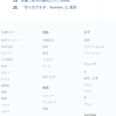
19.
佐藤二朗 約3週間ぶりにX投稿
20.
「売り方汚すぎ」Number_iに落胆
スポーツ
芸能
女子
海外サッカー
芸能総合
恋愛
日本代表
音楽
ライフスタイル
Jリーグ
韓流
ファッション
プロ野球
グラビア
トレンド
MLB
テレビ
本
ゴルフ
ゴシップ
教育・仕事
テニス
からだ
格闘技
映画
マネー
競馬
レビュー
車
相撲
プレゼント
グルメ
バスケ
特集
バレー
YouTube