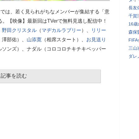
長友
』では、若く見られがちなメンバーが集結する「意
千賀
る。【映像】最新回はTVerで無料見逃し配信中！
16
、
野田クリスタル
（
マヂカルラブリー
）、
リリー
森保
、澤部佑）、
山添寛
（相席スタート）、
お見送り
FI
三山
ルソンズ）、ナダル（コロコロチキチキペッパー
ダレ
記事を読む