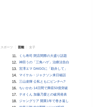
スポーツ
芸能
女子
11.
くら寿司 閉店間際の大盛り話題
12.
神田うの「三角ハゲ」治療法告白
13.
宮澤エマ DAIGOに「勘弁して」
14.
マイケル・ジャクソン来日秘話
15.
三山凌輝 公私ともにピンチへ?
16.
ちいかわ 14日間で興収50億突破
17.
テオくん 加藤乃愛との破局発表
18.
ジャングリア 開業1年で巻き返し