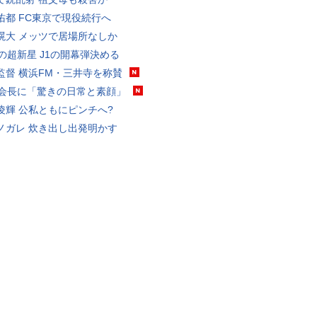
佑都 FC東京で現役続行へ
滉大 メッツで居場所なしか
歳の超新星 J1の開幕弾決める
監督 横浜FM・三井寺を称賛
FA会長に「驚きの日常と素顔」
凌輝 公私ともにピンチへ?
ノガレ 炊き出し出発明かす