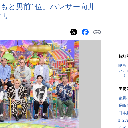
しもと男前1位」パンサー向井
クリ
お知
映画
い。
ト！
主要
台風
脱輪
日本
計2
タイ