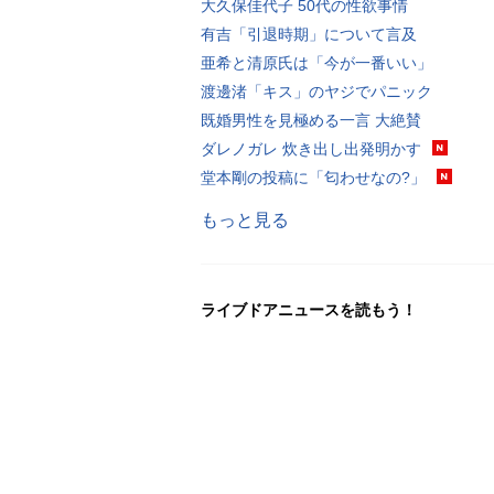
大久保佳代子 50代の性欲事情
有吉「引退時期」について言及
亜希と清原氏は「今が一番いい」
渡邊渚「キス」のヤジでパニック
既婚男性を見極める一言 大絶賛
ダレノガレ 炊き出し出発明かす
堂本剛の投稿に「匂わせなの?」
もっと見る
ライブドアニュースを読もう！