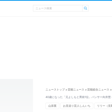
ニューストップ
芸能ニュース
芸能総合ニュース
>
>
>
40歳になった「元よしもと男前1位」パンサー向井慧
山添寛
お見送り芸人しんいち
リリー（見
マヂカルラブリー