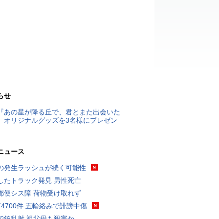
らせ
『あの星が降る丘で、君とまた出会いた
』オリジナルグッズを3名様にプレゼン
ニュース
の発生ラッシュが続く可能性
したトラック発見 男性死亡
郵便シス障 荷物受け取れず
万4700件 五輪絡みで誹謗中傷
で銃乱射 祖父母も殺害か