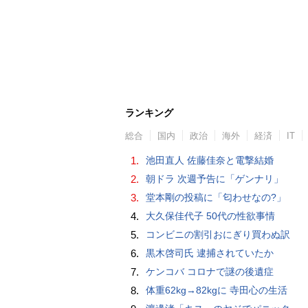
ランキング
総合
国内
政治
海外
経済
IT
1.
池田直人 佐藤佳奈と電撃結婚
2.
朝ドラ 次週予告に「ゲンナリ」
3.
堂本剛の投稿に「匂わせなの?」
4.
大久保佳代子 50代の性欲事情
5.
コンビニの割引おにぎり買わぬ訳
6.
黒木啓司氏 逮捕されていたか
7.
ケンコバ コロナで謎の後遺症
8.
体重62kg→82kgに 寺田心の生活