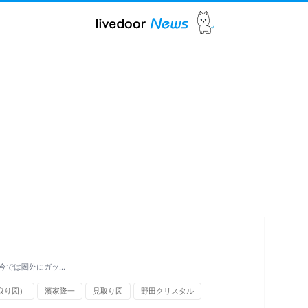
 今では圏外にガッ…
取り図）
濱家隆一
見取り図
野田クリスタル