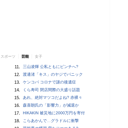
スポーツ
芸能
女子
11.
三山凌輝 公私ともにピンチへ?
12.
渡邊渚「キス」のヤジでパニック
13.
ケンコバ コロナで謎の後遺症
14.
くら寿司 閉店間際の大盛り話題
15.
あれ、絶対マツコだよね? 赤裸々
16.
森喜朗氏の「影響力」が減退か
17.
HIKAKIN 被災地に2000万円を寄付
18.
こらあかんで…グラドルに衝撃