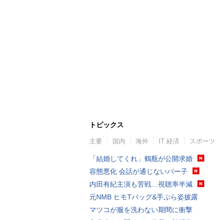
トピックス
主要
国内
海外
IT 経済
スポーツ
「結婚してくれ」鶴瓶が公開求婚
容態悪化 会話が通じないパー子
内田有紀主演も苦戦…視聴率半減
元NMB ヒモTバッグ&手ぶら姿披露
マツコが服を洗わない期間に衝撃