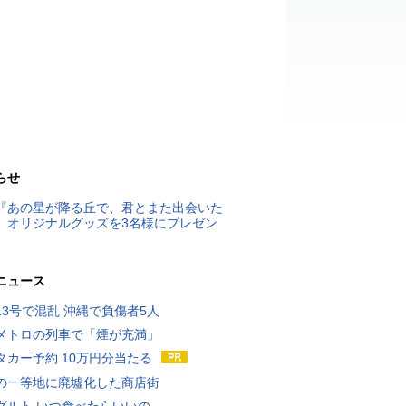
らせ
『あの星が降る丘で、君とまた出会いた
』オリジナルグッズを3名様にプレゼン
ニュース
13号で混乱 沖縄で負傷者5人
メトロの列車で「煙が充満」
タカー予約 10万円分当たる
の一等地に廃墟化した商店街