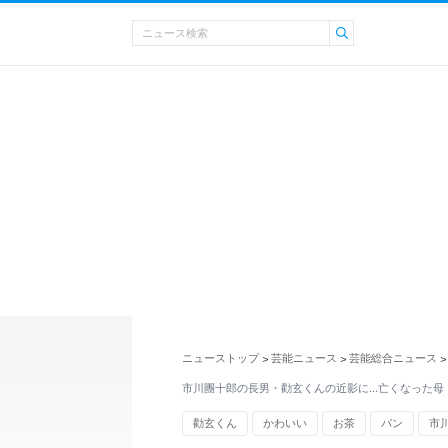
ニューストップ
芸能ニュース
芸能総合ニュース
>
>
>
市川團十郎の長男・勸玄くんの近影に…亡くなった母
勸玄くん
かわいい
お茶
パン
市