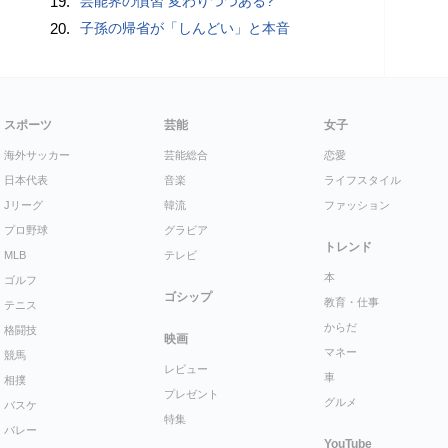
19.
芸能界の慣習 変わりつつある?
20.
子孫の帰省が「しんどい」と本音
スポーツ
芸能
女子
海外サッカー
芸能総合
恋愛
日本代表
音楽
ライフスタイル
Jリーグ
韓流
ファッション
プロ野球
グラビア
トレンド
MLB
テレビ
本
ゴルフ
ゴシップ
教育・仕事
テニス
からだ
格闘技
映画
マネー
競馬
レビュー
車
相撲
プレゼント
グルメ
バスケ
特集
バレー
YouTube