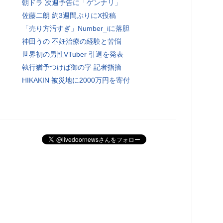
朝ドラ 次週予告に「ゲンナリ」
佐藤二朗 約3週間ぶりにX投稿
「売り方汚すぎ」Number_iに落胆
神田うの 不妊治療の経験と苦悩
世界初の男性VTuber 引退を発表
執行猶予つけば御の字 記者指摘
HIKAKIN 被災地に2000万円を寄付