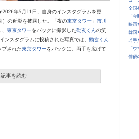
ヨー
全国
が2026年5月11日、自身のインスタグラムを更
「金
助）の近影を披露した。「夜の
東京タワー
」
市川
映画
し、
東京タワー
をバックに撮影した
勸玄くん
の笑
韓国
。インスタグラムに投稿された写真では、
勸玄くん
若手
「ウ
ップされた
東京タワー
をバックに、両手を広げて
俳優
記事を読む