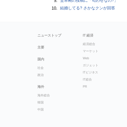
9.
堂本剛の投稿に「匂わせなの?」
10.
結婚してる? さかなクンが回答
ニューストップ
IT 経済
経済総合
主要
マーケット
Web
国内
ガジェット
社会
ITビジネス
政治
IT総合
海外
PR
海外総合
韓国
中国