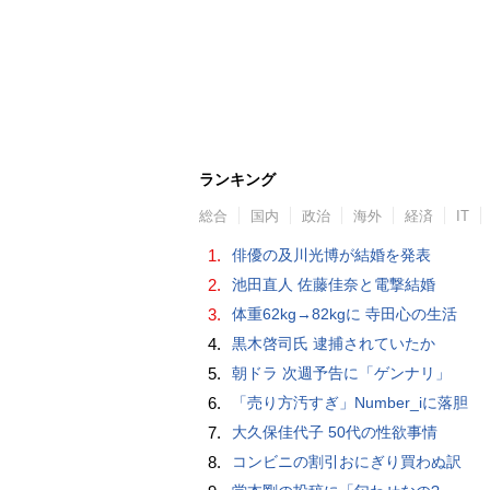
ランキング
総合
国内
政治
海外
経済
IT
1.
俳優の及川光博が結婚を発表
2.
池田直人 佐藤佳奈と電撃結婚
3.
体重62kg→82kgに 寺田心の生活
4.
黒木啓司氏 逮捕されていたか
5.
朝ドラ 次週予告に「ゲンナリ」
6.
「売り方汚すぎ」Number_iに落胆
7.
大久保佳代子 50代の性欲事情
8.
コンビニの割引おにぎり買わぬ訳