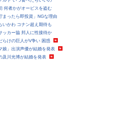
グルト いつ食べたらいいの
初 何者かがオービスを盗む
貯まったら即投資」NGな理由
ちいかわ コナン超え期待も
サッカー協 邦人に性接待か
だらけの巨人がV争い 困惑
マ娘」出演声優が結婚を発表
の及川光博が結婚を発表