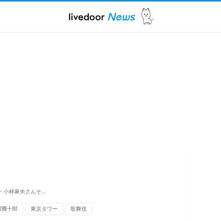
・小林麻央さんそ…
川團十郎
東京タワー
歌舞伎