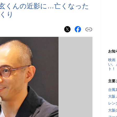
玄くんの近影に…亡くなった
くり
お知
映画
い。
ト！
主要
台風
大阪
レン
大阪