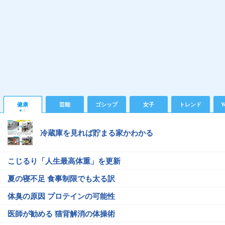
健康
芸能
ゴシップ
女子
トレンド
Y
冷蔵庫を見れば貯まる家かわかる
こじるり「人生最高体重」を更新
夏の寝不足 食事制限でも太る訳
体臭の原因 プロテインの可能性
医師が勧める 猫背解消の体操術