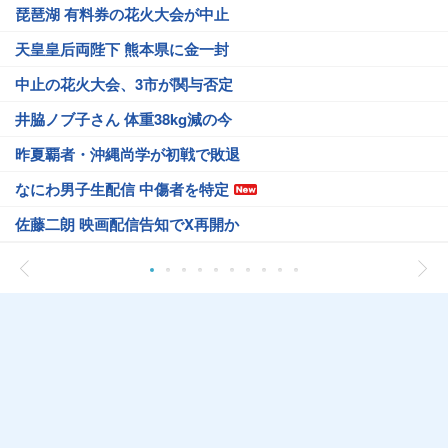
琵琶湖 有料券の花火大会が中止
天皇皇后両陛下 熊本県に金一封
中止の花火大会、3市が関与否定
井脇ノブ子さん 体重38kg減の今
昨夏覇者・沖縄尚学が初戦で敗退
なにわ男子生配信 中傷者を特定
佐藤二朗 映画配信告知でX再開か