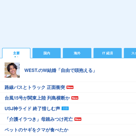
主要
国内
海外
IT 経済
ス
WEST.のW結婚「自由で頭抱える」
路線バスとトラック 正面衝突
台風15号が関東上陸 列島横断か
USJ神ライド 終了惜しむ声
「介護イラつき」母踏みつけ死亡
ペットのヤギをクマが食べたか