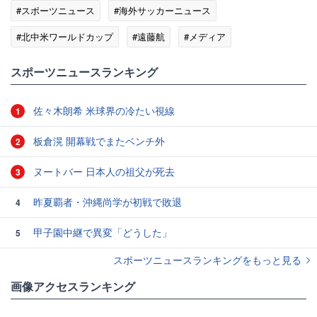
#スポーツニュース
#海外サッカーニュース
#北中米ワールドカップ
#遠藤航
#メディア
#ワールドカップ
#リバプール
スポーツニュースランキング
佐々木朗希 米球界の冷たい視線
1
板倉滉 開幕戦でまたベンチ外
2
ヌートバー 日本人の祖父が死去
3
昨夏覇者・沖縄尚学が初戦で敗退
4
甲子園中継で異変「どうした」
5
スポーツニュースランキングをもっと見る
画像アクセスランキング