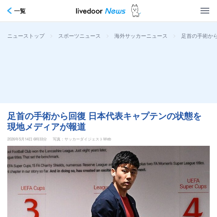
一覧
>
>
>
足首の手術か
ニューストップ
スポーツニュース
海外サッカーニュース
足首の手術から回復 日本代表キャプテンの状態を
現地メディアが報道
2026年5月14日 6時33分
写真：サッカーダイジェストWeb