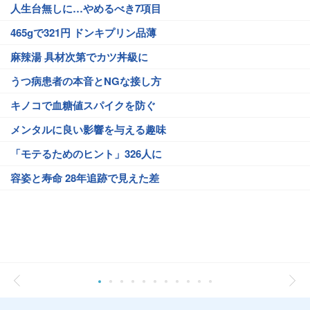
人生台無しに…やめるべき7項目
465gで321円 ドンキプリン品薄
麻辣湯 具材次第でカツ丼級に
うつ病患者の本音とNGな接し方
キノコで血糖値スパイクを防ぐ
メンタルに良い影響を与える趣味
「モテるためのヒント」326人に
容姿と寿命 28年追跡で見えた差