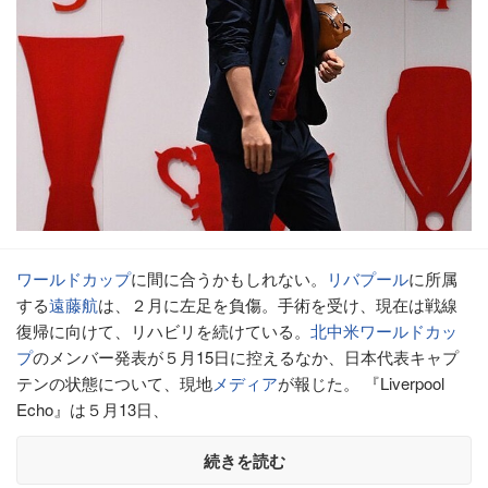
ワールドカップ
に間に合うかもしれない。
リバプール
に所属
する
遠藤航
は、２月に左足を負傷。手術を受け、現在は戦線
復帰に向けて、リハビリを続けている。
北中米ワールドカッ
プ
のメンバー発表が５月15日に控えるなか、日本代表キャプ
テンの状態について、現地
メディア
が報じた。 『Liverpool
Echo』は５月13日、
続きを読む