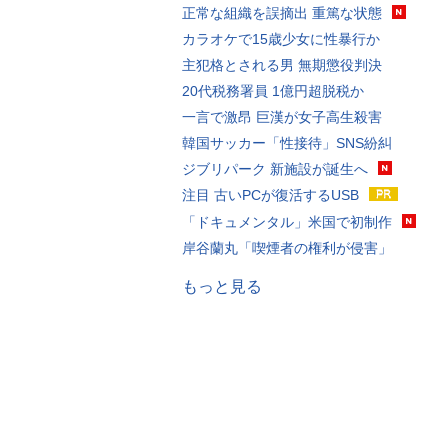
正常な組織を誤摘出 重篤な状態
カラオケで15歳少女に性暴行か
主犯格とされる男 無期懲役判決
20代税務署員 1億円超脱税か
一言で激昂 巨漢が女子高生殺害
韓国サッカー「性接待」SNS紛糾
ジブリパーク 新施設が誕生へ
注目 古いPCが復活するUSB
「ドキュメンタル」米国で初制作
岸谷蘭丸「喫煙者の権利が侵害」
もっと見る