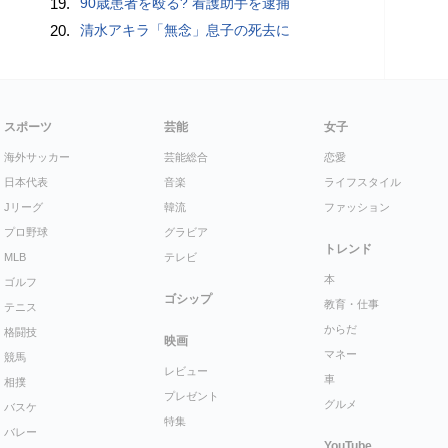
19.
90歳患者を殴る? 看護助手を逮捕
20.
清水アキラ「無念」息子の死去に
スポーツ
芸能
女子
海外サッカー
芸能総合
恋愛
日本代表
音楽
ライフスタイル
Jリーグ
韓流
ファッション
プロ野球
グラビア
トレンド
MLB
テレビ
本
ゴルフ
ゴシップ
教育・仕事
テニス
からだ
格闘技
映画
マネー
競馬
レビュー
車
相撲
プレゼント
グルメ
バスケ
特集
バレー
YouTube