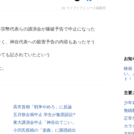
by ライブドアニュース編集部
谷宗幣代表らの講演会が爆破予告で中止になった
なく、神谷代表への殺害予告の内容もあったそう
いても記されていたという
お知
た。
映画
い。
ト！
主要
少年
高市首相「戦争やめろ」に反論
無銭
五月祭企画中止 学生が集団訴訟?
正常
東大講演会中止「神谷出てこい」
カラ
小沢氏投稿の「楽曲」に困惑続出
主犯