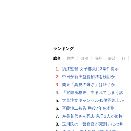
ランキング
総合
国内
政治
海外
経済
IT
1.
須江監督 女子部員に3条件提示
2.
中日が新庄監督招聘を検討か
3.
関東「真夏の暑さ」は終了か
4.
「避難所格差」生まれてしまう訳
5.
大量注文キャンセル43億円以上か
6.
斉藤慎二被告 懲役7年を求刑
7.
寿美花代さん死去 息子2人が追悼
8.
玉川氏の「警察官が死刑」に批判