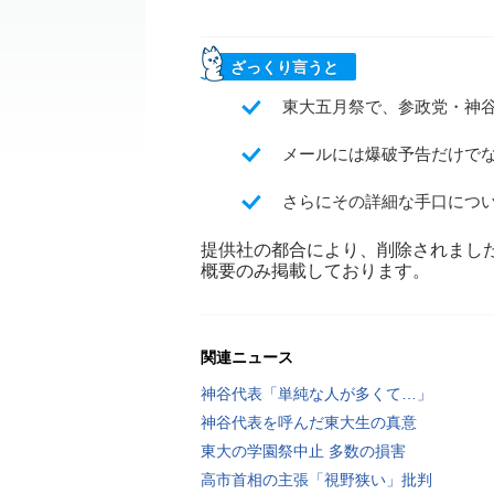
ざっくり言うと
東大五月祭で、参政党・神
メールには爆破予告だけで
さらにその詳細な手口につ
提供社の都合により、削除されまし
概要のみ掲載しております。
関連ニュース
神谷代表「単純な人が多くて…」
神谷代表を呼んだ東大生の真意
東大の学園祭中止 多数の損害
高市首相の主張「視野狭い」批判