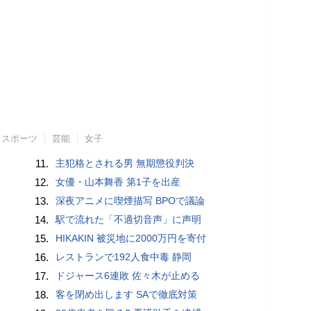
スポーツ
芸能
女子
11.
主犯格とされる男 無期懲役判決
12.
女優・山本舞香 第1子を出産
13.
深夜アニメに喫煙描写 BPOで議論
14.
駅で流れた「不適切音声」に声明
15.
HIKAKIN 被災地に2000万円を寄付
16.
レストランで192人食中毒 静岡
17.
ドジャース6連敗 佐々木が止める
18.
客を閉め出します SAで徹底対策