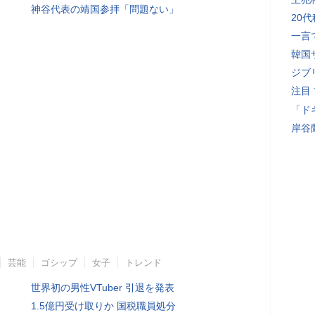
神谷代表の靖国参拝「問題ない」
20
一言
韓国
ジブ
注目
「ド
岸谷
芸能
ゴシップ
女子
トレンド
世界初の男性VTuber 引退を発表
1.5億円受け取りか 国税職員処分