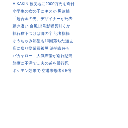
HIKAKIN 被災地に2000万円を寄付
小学生の女の子にキスか 男逮捕
「超合金の男」デザイナーが死去
動き遅い 台風13号影響長引くか
執行猶予つけば御の字 記者指摘
ゆうちゃみ熱望も10回落ちた過去
店に戻り従業員被災 法的責任も
バカヤロー…人気声優が別れ悲痛
態度に不満で…夫の弟を暴行死
ポケモン効果で 空港来場者4.5倍