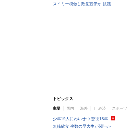
スイミー模倣し政党宣伝か 抗議
トピックス
主要
国内
海外
IT 経済
スポーツ
少年19人にわいせつ 懲役15年
無銭飲食 複数の早大生が関与か