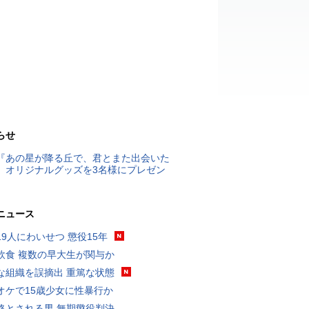
らせ
『あの星が降る丘で、君とまた出会いた
』オリジナルグッズを3名様にプレゼン
ニュース
19人にわいせつ 懲役15年
飲食 複数の早大生が関与か
な組織を誤摘出 重篤な状態
オケで15歳少女に性暴行か
格とされる男 無期懲役判決