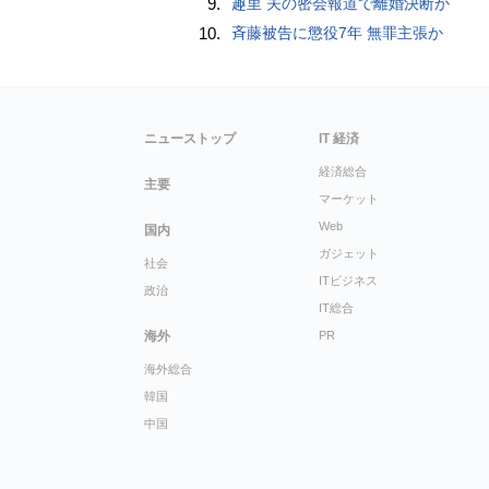
9.
趣里 夫の密会報道で離婚決断か
10.
斉藤被告に懲役7年 無罪主張か
ニューストップ
IT 経済
経済総合
主要
マーケット
Web
国内
ガジェット
社会
ITビジネス
政治
IT総合
海外
PR
海外総合
韓国
中国