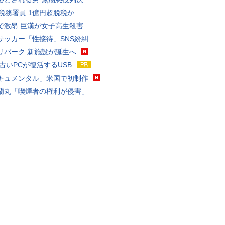
代税務署員 1億円超脱税か
で激昂 巨漢が女子高生殺害
サッカー「性接待」SNS紛糾
リパーク 新施設が誕生へ
 古いPCが復活するUSB
キュメンタル」米国で初制作
蘭丸「喫煙者の権利が侵害」