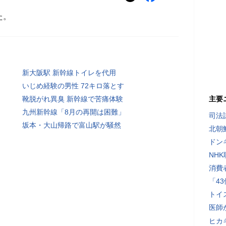
た。
新大阪駅 新幹線トイレを代用
いじめ経験の男性 72キロ落とす
靴脱がれ異臭 新幹線で苦痛体験
主要
九州新幹線「8月の再開は困難」
司法
坂本・大山帰路で富山駅が騒然
北朝
ドン
NH
消費
「4
トイ
医師
ヒカキ