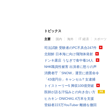
トピックス
主要
国内
海外
IT 経済
スポーツ
司法試験 受験者のPC不具合247件
北朝鮮 日本海に向け飛翔体発射
ドンキ露店 うなぎで食中毒14人
NHK職員性被害 出演者に怒りの声
消費者庁「SNOW」運営に措置命令
「43億円分」キャンセル? 女逮捕
トイストーリー5 興収100億突破
医師が語る汗悩みとの向き合い方
ヒカキン ONICHA1.4万本を支援
登録者223万YouTuber 離婚を撤回