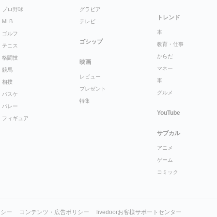
プロ野球
グラビア
トレンド
MLB
テレビ
本
ゴルフ
ゴシップ
教育・仕事
テニス
からだ
格闘技
映画
マネー
競馬
レビュー
車
相撲
プレゼント
グルメ
バスケ
特集
バレー
YouTube
フィギュア
サブカル
アニメ
ゲーム
コミック
リシー
コンテンツ・広告ポリシー
livedoorお客様サポートセンター