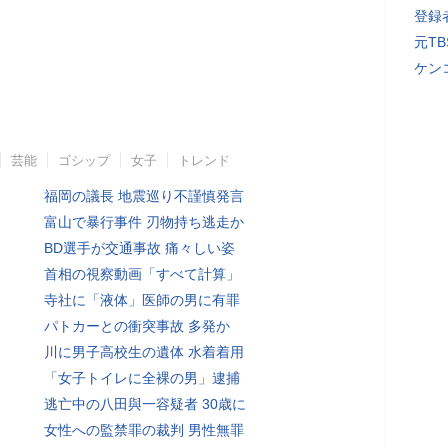
登録者
元T
ケン
芸能
ゴシップ
女子
トレンド
福岡の議長 地震巡り不謹慎発言
富山で暴行事件 刃物持ち逃走か
BD選手が交通事故 痛々しい姿
首相の視察動画「すべて計算」
寺社に「液体」医師の男に有罪
パトカーとの衝突事故 多発か
川に男子高校生の遺体 水着着用
「女子トイレに全裸の男」逮捕
逃亡中の八田與一容疑者 30歳に
女性への監禁罪の裁判 男性無罪