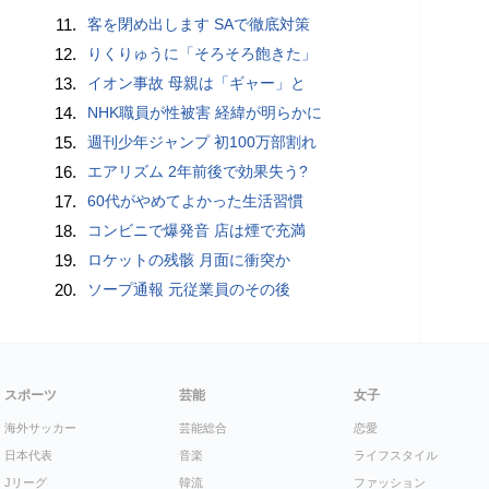
11.
客を閉め出します SAで徹底対策
12.
りくりゅうに「そろそろ飽きた」
13.
イオン事故 母親は「ギャー」と
14.
NHK職員が性被害 経緯が明らかに
15.
週刊少年ジャンプ 初100万部割れ
16.
エアリズム 2年前後で効果失う?
17.
60代がやめてよかった生活習慣
18.
コンビニで爆発音 店は煙で充満
19.
ロケットの残骸 月面に衝突か
20.
ソープ通報 元従業員のその後
スポーツ
芸能
女子
海外サッカー
芸能総合
恋愛
日本代表
音楽
ライフスタイル
Jリーグ
韓流
ファッション