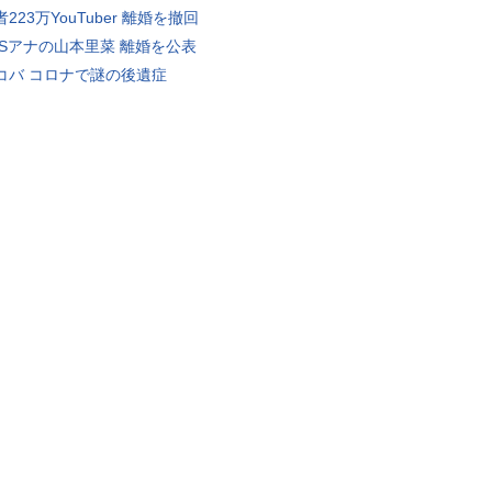
223万YouTuber 離婚を撤回
BSアナの山本里菜 離婚を公表
コバ コロナで謎の後遺症