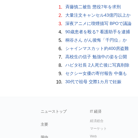
1.
斉藤慎二被告 懲役7年を求刑
2.
大量注文キャンセル43億円以上か
3.
深夜アニメに喫煙描写 BPOで議論
4.
90歳患者を殴る? 看護助手を逮捕
5.
桐谷さん がん後悔「千円位」か
6.
シャインマスカット約400房盗難
7.
高校生の信子 勉強中の姿を公開
8.
ハビタ社長 2人死亡後に写真削除
9.
セクシー女優の寄付報告 中傷も
10.
30代で祖母 交際1カ月で妊娠
ニューストップ
IT 経済
経済総合
主要
マーケット
Web
国内