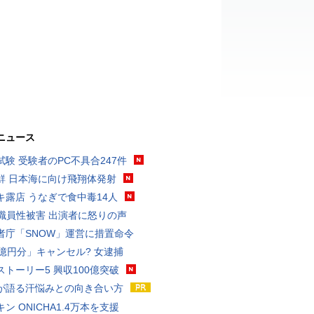
ニュース
試験 受験者のPC不具合247件
鮮 日本海に向け飛翔体発射
キ露店 うなぎで食中毒14人
K職員性被害 出演者に怒りの声
者庁「SNOW」運営に措置命令
3億円分」キャンセル? 女逮捕
ストーリー5 興収100億突破
が語る汗悩みとの向き合い方
ン ONICHA1.4万本を支援