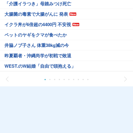
「介護イラつき」母踏みつけ死亡
大腸菌の毒素で大腸がんに 発表
イクラ丼が6倍超の4400円 不安視
ペットのヤギをクマが食べたか
井脇ノブ子さん 体重38kg減の今
昨夏覇者・沖縄尚学が初戦で敗退
WEST.のW結婚「自由で頭抱える」