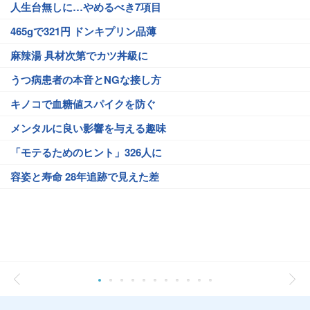
人生台無しに…やめるべき7項目
465gで321円 ドンキプリン品薄
麻辣湯 具材次第でカツ丼級に
うつ病患者の本音とNGな接し方
キノコで血糖値スパイクを防ぐ
メンタルに良い影響を与える趣味
「モテるためのヒント」326人に
容姿と寿命 28年追跡で見えた差