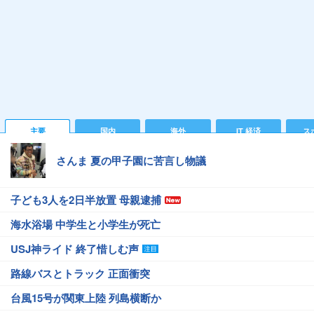
主要
国内
海外
IT 経済
ス
さんま 夏の甲子園に苦言し物議
子ども3人を2日半放置 母親逮捕
海水浴場 中学生と小学生が死亡
USJ神ライド 終了惜しむ声
路線バスとトラック 正面衝突
台風15号が関東上陸 列島横断か