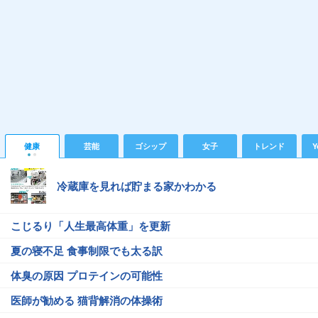
健康
芸能
ゴシップ
女子
トレンド
Y
冷蔵庫を見れば貯まる家かわかる
こじるり「人生最高体重」を更新
夏の寝不足 食事制限でも太る訳
体臭の原因 プロテインの可能性
医師が勧める 猫背解消の体操術