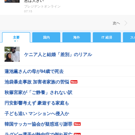
恵は大きい
プレジデントオンライン
07:15
次ヘ
主要
国内
海外
IT 経済
ス
ケニア人と結婚「差別」のリアル
蓮池薫さんの母が94歳で死去
池袋暴走事故 加害者家族の苦悩
秋篠宮家が「ご静養」されない訳
円安影響考えず 豪遊する家庭も
子ども追い マンションへ侵入か
韓国サッカー協会が疑惑巡り謝罪
ラグビー選手が熱中症で倒れ死亡