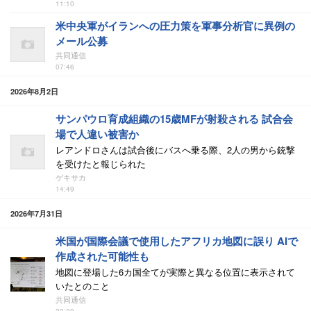
11:10
米中央軍がイランへの圧力策を軍事分析官に異例の
メール公募
共同通信
07:46
2026年8月2日
サンパウロ育成組織の15歳MFが射殺される 試合会
場で人違い被害か
レアンドロさんは試合後にバスへ乗る際、2人の男から銃撃
を受けたと報じられた
ゲキサカ
14:49
2026年7月31日
米国が国際会議で使用したアフリカ地図に誤り AIで
作成された可能性も
地図に登場した6カ国全てが実際と異なる位置に表示されて
いたとのこと
共同通信