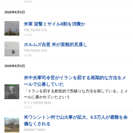
09:36
2026年8月5日
米軍 迎撃ミサイル8割を消費か
TBS NEWS DIG
14:38
ホルムズ合意 米が楽観的見通し
TBS NEWS DIG
12:04
2026年8月4日
米中央軍司令官がイランを罰する画期的な方法をメ
ールで公募していた
「イランを罰する創造的で型破りな方法を探している」とメ
ールに書かれていたという
日テレNEWS NNN
17:37
米ワシントン州で山火事が拡大、6.5万人が避難を余
儀なくされる
ABEMA TIMES