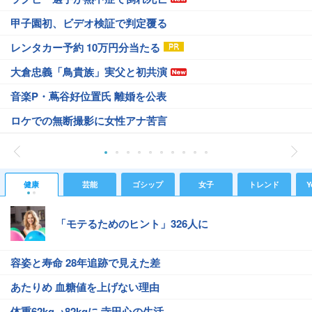
甲子園初、ビデオ検証で判定覆る
レンタカー予約 10万円分当たる
大倉忠義「鳥貴族」実父と初共演
音楽P・蔦谷好位置氏 離婚を公表
ロケでの無断撮影に女性アナ苦言
健康
芸能
ゴシップ
女子
トレンド
Y
「モテるためのヒント」326人に
容姿と寿命 28年追跡で見えた差
あたりめ 血糖値を上げない理由
体重62kg→82kgに 寺田心の生活