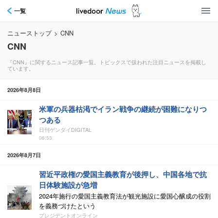
一覧
ニューストップ
>
CNN
CNN
『CNN』に関するニュース記事一覧。トピックスで扱われた注目ニュースを掲載し
ています。
2026年8月8日
米軍の兵器枯渇でイラン戦争の継続が困難になりつ
つある
日刊ゲンダイDIGITAL
06:55
2026年8月7日
習近平政権の愛国主義教育が後押し、中国各地で抗
日体験施設が急増
2024年施行の愛国主義教育法が観光施設に愛国心醸成の役割
を義務づけたという
プレジデントオンライン