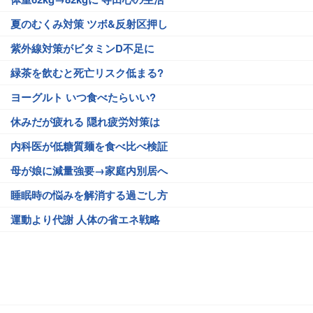
夏のむくみ対策 ツボ&反射区押し
紫外線対策がビタミンD不足に
緑茶を飲むと死亡リスク低まる?
ヨーグルト いつ食べたらいい?
休みだが疲れる 隠れ疲労対策は
内科医が低糖質麺を食べ比べ検証
母が娘に減量強要→家庭内別居へ
睡眠時の悩みを解消する過ごし方
運動より代謝 人体の省エネ戦略