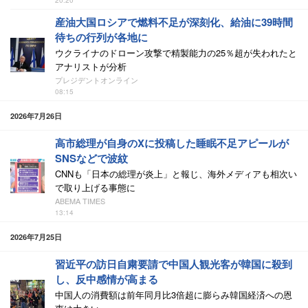
20:20
産油大国ロシアで燃料不足が深刻化、給油に39時間
待ちの行列が各地に
ウクライナのドローン攻撃で精製能力の25％超が失われたと
アナリストが分析
プレジデントオンライン
08:15
2026年7月26日
高市総理が自身のXに投稿した睡眠不足アピールが
SNSなどで波紋
CNNも「日本の総理が炎上」と報じ、海外メディアも相次い
で取り上げる事態に
ABEMA TIMES
13:14
2026年7月25日
習近平の訪日自粛要請で中国人観光客が韓国に殺到
し、反中感情が高まる
中国人の消費額は前年同月比3倍超に膨らみ韓国経済への恩