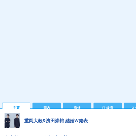
主要
国内
海外
IT 経済
ス
重岡大毅&濱田崇裕 結婚W発表