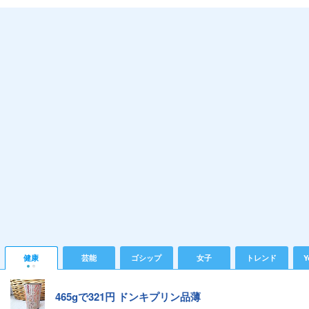
健康
芸能
ゴシップ
女子
トレンド
Y
465gで321円 ドンキプリン品薄