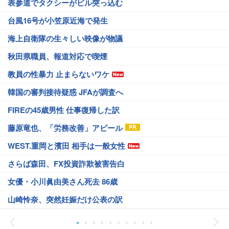
表参道でタクシーがビル突っ込む
台風16号が小笠原近海で発生
海上自衛隊の生々しい映像が物議
秋田県職員、報道対応で喫煙
教員の性暴力 止まらないワケ
韓国の審判接待疑惑 JFAが調査へ
FIREの45歳男性 仕事復帰した訳
藤原竜也、「労務改善」アピール
WEST.重岡と濱田 相手は一般女性
さらば森田、FX投資詐欺被害告白
女優・小川眞由美さん死去 86歳
山崎怜奈、突然妊娠だけ公表の訳