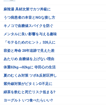
麻辣湯 具材次第でカツ丼級に
うつ病患者の本音とNGな接し方
キノコで血糖値スパイクを防ぐ
メンタルに良い影響を与える趣味
「モテるためのヒント」326人に
容姿と寿命 28年追跡で見えた差
あたりめ 血糖値を上げない理由
体重62kg→82kgに 寺田心の生活
夏のむくみ対策 ツボ&反射区押し
紫外線対策がビタミンD不足に
緑茶を飲むと死亡リスク低まる?
ヨーグルト いつ食べたらいい?