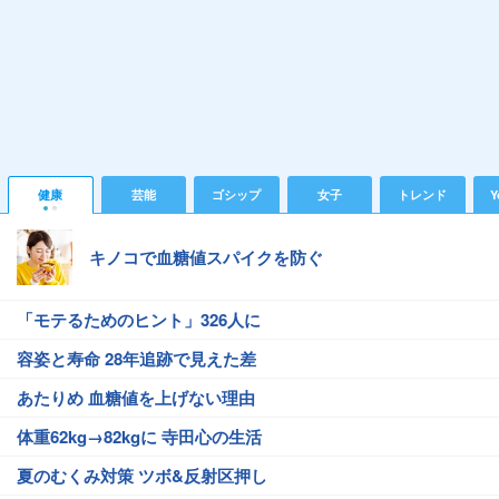
健康
芸能
ゴシップ
女子
トレンド
Y
キノコで血糖値スパイクを防ぐ
「モテるためのヒント」326人に
容姿と寿命 28年追跡で見えた差
あたりめ 血糖値を上げない理由
体重62kg→82kgに 寺田心の生活
夏のむくみ対策 ツボ&反射区押し