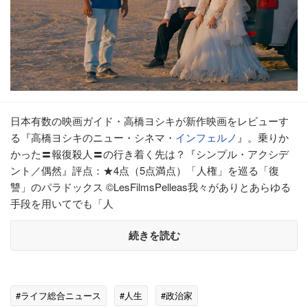
日本有数の映画ガイド・高橋ヨシキが新作映画をレビューす
る『高橋ヨシキのニュー・シネマ・
インフェルノ
』。乗りか
かった〓報復殺人〓の行き着く先は？『シンプル・アクシデ
ント／偶然』評点：★4点（5点満点）「人権」を巡る「復
讐」のパラドックス ©LesFilmsPelleas我々がありとあらゆる
手段を用いてでも「人
続きを読む
#ライフ総合ニュース
#人生
#政治家