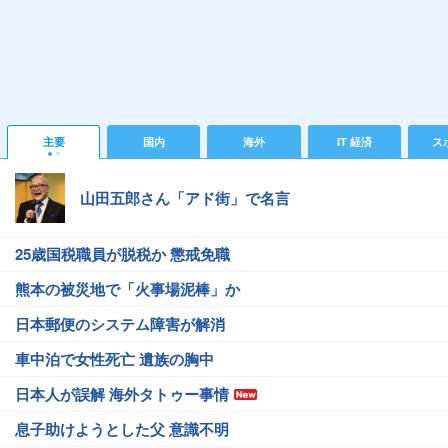
主要
国内
海外
IT 経済
ス
山田五郎さん「アド街」で名言
25歳国税職員が脱税か 懲戒免職
熊本の被災地で「火事場泥棒」か
日本郵便のシステム障害が解消
車中泊で女性死亡 遺族の胸中
日本人が誤解 海外タトゥー事情
息子助けようとした父 意識不明