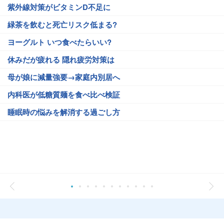
紫外線対策がビタミンD不足に
緑茶を飲むと死亡リスク低まる?
ヨーグルト いつ食べたらいい?
休みだが疲れる 隠れ疲労対策は
母が娘に減量強要→家庭内別居へ
内科医が低糖質麺を食べ比べ検証
睡眠時の悩みを解消する過ごし方