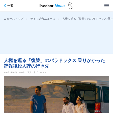
一覧
>
>
人権を巡る「復讐」のパラドックス 乗
ニューストップ
ライフ総合ニュース
人権を巡る「復讐」のパラドックス 乗りかかった
詝報復殺人詝の行き先
2026年5月16日 17時0分
写真：週プレNEWS