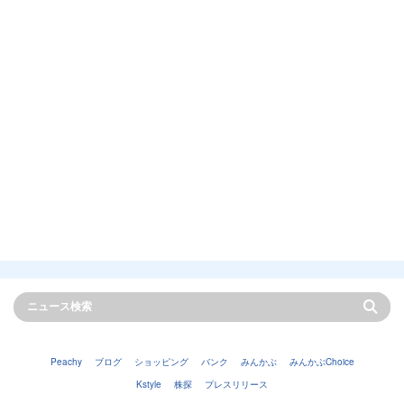
Peachy
ブログ
ショッピング
バンク
みんかぶ
みんかぶChoice
Kstyle
株探
プレスリリース