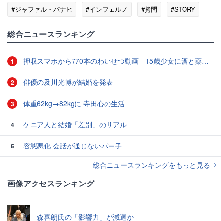
#ジャファル・パナヒ
#インフェルノ
#拷問
#STORY
#イラン
総合ニュースランキング
押収スマホから770本のわいせつ動画 15歳少女に酒と薬飲ませ性的暴行か 54歳男を再逮捕 「薬もありますよ」とSNSで誘い出し
1
俳優の及川光博が結婚を発表
2
体重62kg→82kgに 寺田心の生活
3
ケニア人と結婚「差別」のリアル
4
容態悪化 会話が通じないパー子
5
総合ニュースランキングをもっと見る
画像アクセスランキング
森喜朗氏の「影響力」が減退か