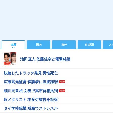
主要
国内
海外
IT 経済
ス
池田直人 佐藤佳奈と電撃結婚
脱輪したトラック発見 男性死亡
広陵高元監督 保護者に直接謝罪
細川元首相 文春で高市首相批判
銀メダリスト 本多灯被告を起訴
タイ学校銃撃 成績でストレスか