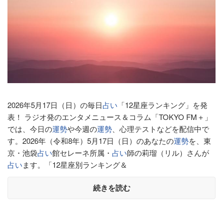
2026年5月17日（日）の毎日
占い
「12星座ランキング」を発
表！ ラジオ発のエンタメニュース＆コラム「TOKYO FM＋」
では、今日の
運勢
や今週の
運勢
、心理テストなどを配信中で
す。2026年（令和8年）5月17日（日）のあなたの
運勢
を、東
京・池袋
占い
館セレーネ所属・
占い
師の莉瑠（リル）さんが
占い
ます。「12星座別ランキング＆
続きを読む