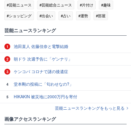
#芸能ニュース
#芸能総合ニュース
#片付け
#趣味
#ショッピング
#出会い
#占い
#運勢
#部屋
#読書
#投資
芸能ニュースランキング
池田直人 佐藤佳奈と電撃結婚
1
朝ドラ 次週予告に「ゲンナリ」
2
ケンコバ コロナで謎の後遺症
3
堂本剛の投稿に「匂わせなの?」
4
HIKAKIN 被災地に2000万円を寄付
5
芸能ニュースランキングをもっと見る
画像アクセスランキング