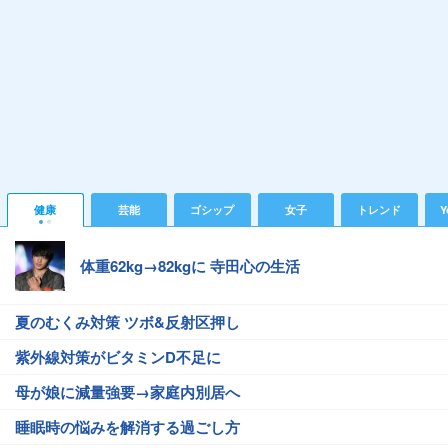
健康
芸能
ゴシップ
女子
トレンド
Y
体重62kg→82kgに 寺田心の生活
夏のむくみ対策 ツボ&反射区押し
紫外線対策がビタミンD不足に
母が娘に減量強要→家庭内別居へ
睡眠時の悩みを解消する過ごし方