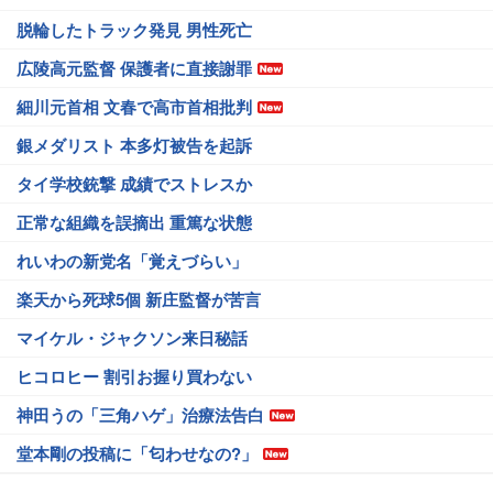
脱輪したトラック発見 男性死亡
広陵高元監督 保護者に直接謝罪
細川元首相 文春で高市首相批判
銀メダリスト 本多灯被告を起訴
タイ学校銃撃 成績でストレスか
正常な組織を誤摘出 重篤な状態
れいわの新党名「覚えづらい」
楽天から死球5個 新庄監督が苦言
マイケル・ジャクソン来日秘話
ヒコロヒー 割引お握り買わない
神田うの「三角ハゲ」治療法告白
堂本剛の投稿に「匂わせなの?」