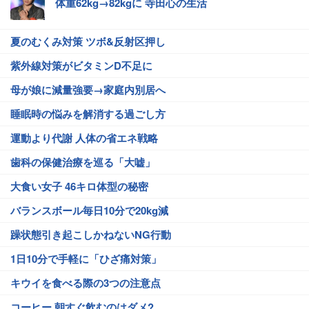
体重62kg→82kgに 寺田心の生活
夏のむくみ対策 ツボ&反射区押し
紫外線対策がビタミンD不足に
母が娘に減量強要→家庭内別居へ
睡眠時の悩みを解消する過ごし方
運動より代謝 人体の省エネ戦略
歯科の保健治療を巡る「大嘘」
大食い女子 46キロ体型の秘密
バランスボール毎日10分で20kg減
躁状態引き起こしかねないNG行動
1日10分で手軽に「ひざ痛対策」
キウイを食べる際の3つの注意点
コーヒー 朝すぐ飲むのはダメ?