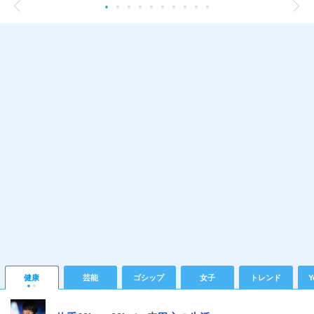
健康
芸能
ゴシップ
女子
トレンド
Y