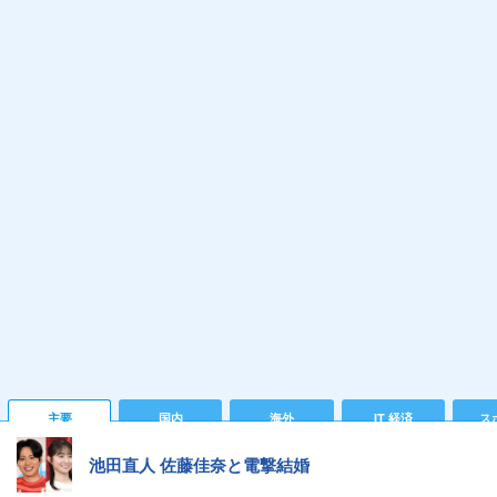
主要
国内
海外
IT 経済
ス
池田直人 佐藤佳奈と電撃結婚