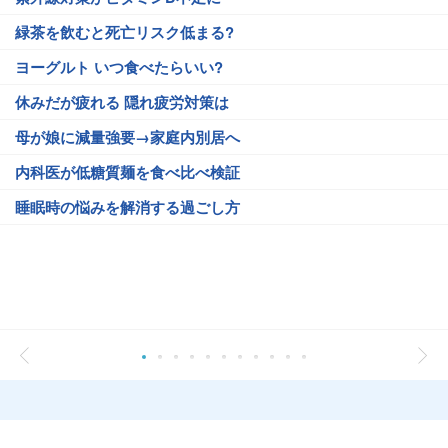
緑茶を飲むと死亡リスク低まる?
ヨーグルト いつ食べたらいい?
休みだが疲れる 隠れ疲労対策は
母が娘に減量強要→家庭内別居へ
内科医が低糖質麺を食べ比べ検証
睡眠時の悩みを解消する過ごし方