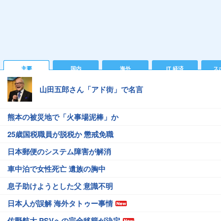
主要
国内
海外
IT 経済
ス
山田五郎さん「アド街」で名言
熊本の被災地で「火事場泥棒」か
25歳国税職員が脱税か 懲戒免職
日本郵便のシステム障害が解消
車中泊で女性死亡 遺族の胸中
息子助けようとした父 意識不明
日本人が誤解 海外タトゥー事情
佐野航大 PSVへの完全移籍が決定