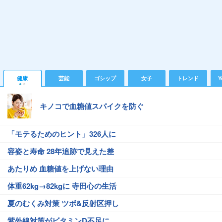
健康
芸能
ゴシップ
女子
トレンド
Y
キノコで血糖値スパイクを防ぐ
「モテるためのヒント」326人に
容姿と寿命 28年追跡で見えた差
あたりめ 血糖値を上げない理由
体重62kg→82kgに 寺田心の生活
夏のむくみ対策 ツボ&反射区押し
紫外線対策がビタミンD不足に