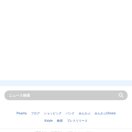
Peachy
ブログ
ショッピング
バンク
みんかぶ
みんかぶChoice
Kstyle
株探
プレスリリース