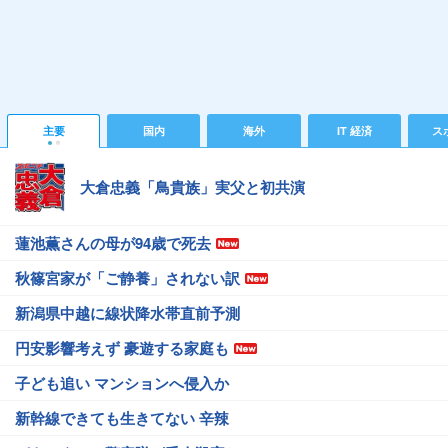
主要
国内
海外
IT 経済
ス
大倉忠義「鳥貴族」実父と初共演
蓮池薫さんの母が94歳で死去
秋篠宮家が「ご静養」されない訳
新潟県中越に線状降水帯直前予測
円安影響考えず 豪遊する家庭も
子ども追い マンションへ侵入か
新幹線できても生きてない 辛辣