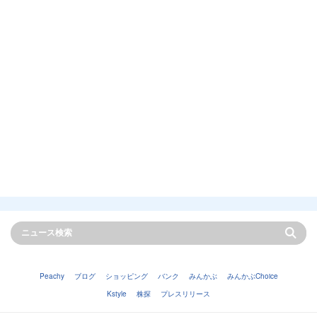
Peachy
ブログ
ショッピング
バンク
みんかぶ
みんかぶChoice
Kstyle
株探
プレスリリース