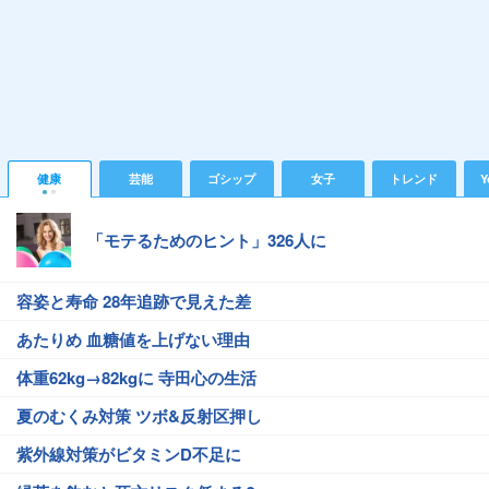
健康
芸能
ゴシップ
女子
トレンド
Y
「モテるためのヒント」326人に
容姿と寿命 28年追跡で見えた差
あたりめ 血糖値を上げない理由
体重62kg→82kgに 寺田心の生活
夏のむくみ対策 ツボ&反射区押し
紫外線対策がビタミンD不足に