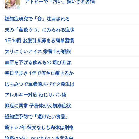
アトピーで「汚い」扱いされ苦悩
認知症研究で「音」注目される
夫の「産後うつ」にみられる症状
1日10回 お腹引き締まる簡単習慣
太りにくいアイス 栄養士が解説
血圧を下げる飲みもの 選び方は
毎日早歩き 1年で何キロ痩せるか
はちみつで血糖値スパイク発生は
アレルギー対応 ねじりパン術
排泄に異常 子宮体がん初期症状
認知症予防で「避けたい食品」
筋トレ7年 彼女なしも肉体は別格
診察は5分しかできない 本音告白