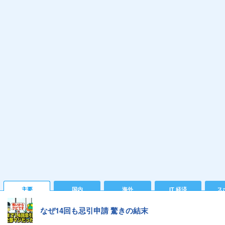
主要
国内
海外
IT 経済
ス
なぜ14回も忌引申請 驚きの結末