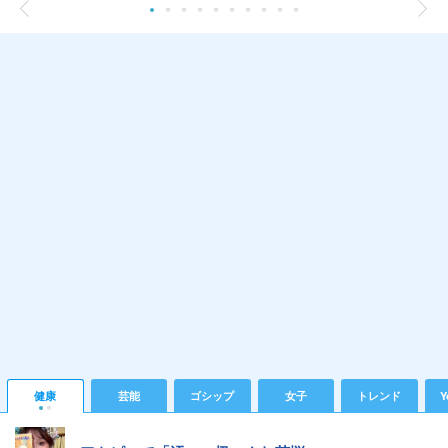
健康
芸能
ゴシップ
女子
トレンド
Y