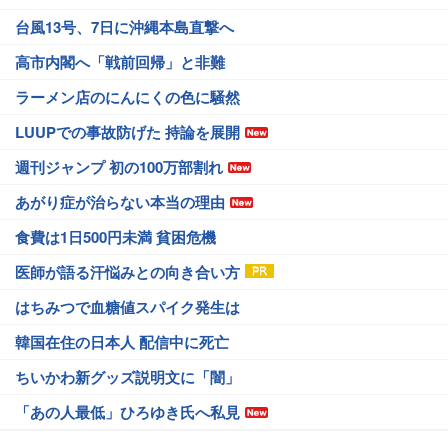
台風13号、7日に沖縄本島直撃へ
高市内閣へ「戦前回帰」と非難
ラーメン店のにんにくの色に騒然
LUUPでの事故防げた 持論を展開
週刊ジャンプ 初の100万部割れ
あがり症が治らない本当の理由
食費は1日500円未満 貧困危機
医師が語る汗悩みとの向き合い方
はちみつで血糖値スパイク発生は
韓国在住の日本人 配信中に死亡
ちいかわ新グッズ説明文に「闇」
「あの人最低」ひろゆき氏へ私見