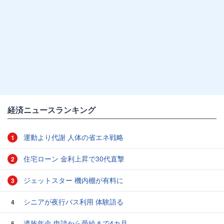
経済ニュースランキング
運動より代謝 人体の省エネ戦略
1
住宅ローン 金利上昇で30代直撃
2
ジェットスター 機内棚が有料に
3
シニアが夜行バス利用 体験語る
4
遺族年金 申請から受給まで4カ月
5