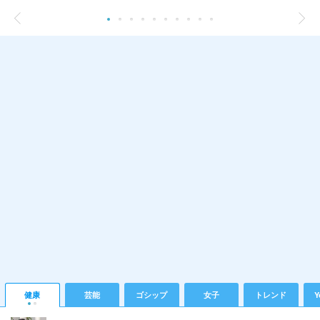
健康
芸能
ゴシップ
女子
トレンド
Y