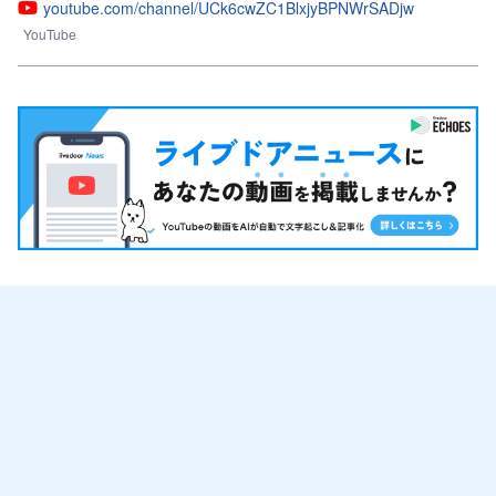
youtube.com/channel/UCk6cwZC1BlxjyBPNWrSADjw
YouTube