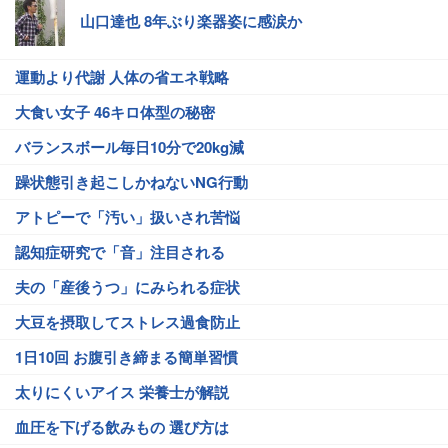
山口達也 8年ぶり楽器姿に感涙か
運動より代謝 人体の省エネ戦略
大食い女子 46キロ体型の秘密
バランスボール毎日10分で20kg減
躁状態引き起こしかねないNG行動
アトピーで「汚い」扱いされ苦悩
認知症研究で「音」注目される
夫の「産後うつ」にみられる症状
大豆を摂取してストレス過食防止
1日10回 お腹引き締まる簡単習慣
太りにくいアイス 栄養士が解説
血圧を下げる飲みもの 選び方は