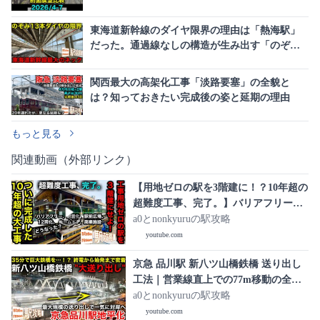
東海道新幹線のダイヤ限界の理由は「熱海駅」
だった。通過線なしの構造が生み出す「のぞみ
13本ダイヤ」の極意
関西最大の高架化工事「淡路要塞」の全貌と
は？知っておきたい完成後の姿と延期の理由
もっと見る
関連動画（外部リンク）
【用地ゼロの駅を3階建に！？10年超の
超難度工事、完了。】バリアフリーか
ら耐震化、駅前広場、12両化、ホーム
a0とnonkyuruの駅攻略
ドア、商業施設…大変貌した御茶ノ水
youtube.com
駅は【どうなった？】■駅攻略
京急 品川駅 新八ツ山橋鉄橋 送り出し
工法｜営業線直上での77m移動の全記
録【京急品川駅地平化 2026/2/22】
a0とnonkyuruの駅攻略
youtube.com