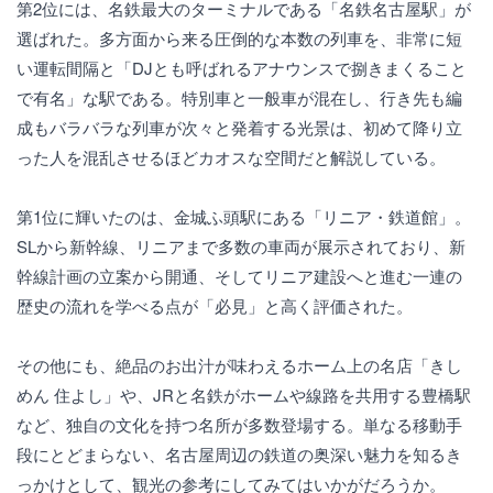
第2位には、名鉄最大のターミナルである「名鉄名古屋駅」が
選ばれた。多方面から来る圧倒的な本数の列車を、非常に短
い運転間隔と「DJとも呼ばれるアナウンスで捌きまくること
で有名」な駅である。特別車と一般車が混在し、行き先も編
成もバラバラな列車が次々と発着する光景は、初めて降り立
った人を混乱させるほどカオスな空間だと解説している。
第1位に輝いたのは、金城ふ頭駅にある「リニア・鉄道館」。
SLから新幹線、リニアまで多数の車両が展示されており、新
幹線計画の立案から開通、そしてリニア建設へと進む一連の
歴史の流れを学べる点が「必見」と高く評価された。
その他にも、絶品のお出汁が味わえるホーム上の名店「きし
めん 住よし」や、JRと名鉄がホームや線路を共用する豊橋駅
など、独自の文化を持つ名所が多数登場する。単なる移動手
段にとどまらない、名古屋周辺の鉄道の奥深い魅力を知るき
っかけとして、観光の参考にしてみてはいかがだろうか。