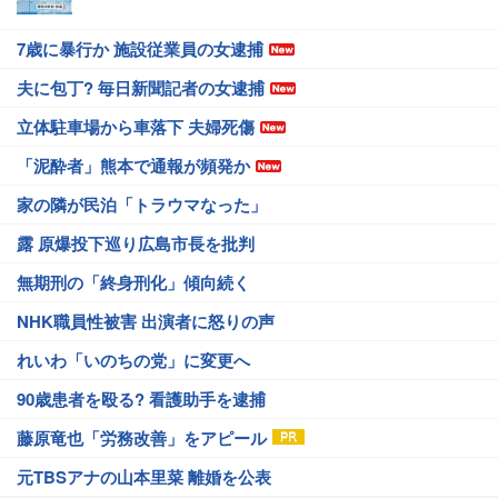
7歳に暴行か 施設従業員の女逮捕
夫に包丁? 毎日新聞記者の女逮捕
立体駐車場から車落下 夫婦死傷
「泥酔者」熊本で通報が頻発か
家の隣が民泊「トラウマなった」
露 原爆投下巡り広島市長を批判
無期刑の「終身刑化」傾向続く
NHK職員性被害 出演者に怒りの声
れいわ「いのちの党」に変更へ
90歳患者を殴る? 看護助手を逮捕
藤原竜也「労務改善」をアピール
元TBSアナの山本里菜 離婚を公表