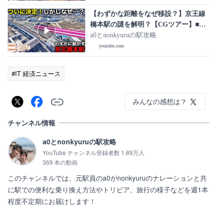
【わずかな距離をなぜ移設？】京王線
橋本駅の謎を解明？【CGツアー】■駅
攻略
a0とnonkyuruの駅攻略
youtube.com
#IT 経済ニュース
みんなの感想は？
チャンネル情報
a0とnonkyuruの駅攻略
YouTube チャンネル登録者数 1.89万人
369 本の動画
このチャンネルでは、元駅員のa0がnonkyuruのナレーションと共
に駅での便利な乗り換え方法やトリビア、旅行の様子などを週1本
程度不定期にお届けします！