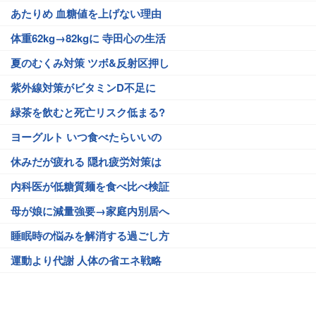
あたりめ 血糖値を上げない理由
体重62kg→82kgに 寺田心の生活
夏のむくみ対策 ツボ&反射区押し
紫外線対策がビタミンD不足に
緑茶を飲むと死亡リスク低まる?
ヨーグルト いつ食べたらいいの
休みだが疲れる 隠れ疲労対策は
内科医が低糖質麺を食べ比べ検証
母が娘に減量強要→家庭内別居へ
睡眠時の悩みを解消する過ごし方
運動より代謝 人体の省エネ戦略