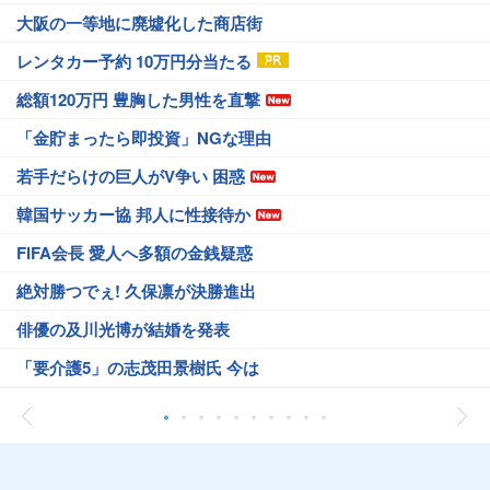
大阪の一等地に廃墟化した商店街
レンタカー予約 10万円分当たる
総額120万円 豊胸した男性を直撃
「金貯まったら即投資」NGな理由
若手だらけの巨人がV争い 困惑
韓国サッカー協 邦人に性接待か
FIFA会長 愛人へ多額の金銭疑惑
絶対勝つでぇ! 久保凛が決勝進出
俳優の及川光博が結婚を発表
「要介護5」の志茂田景樹氏 今は