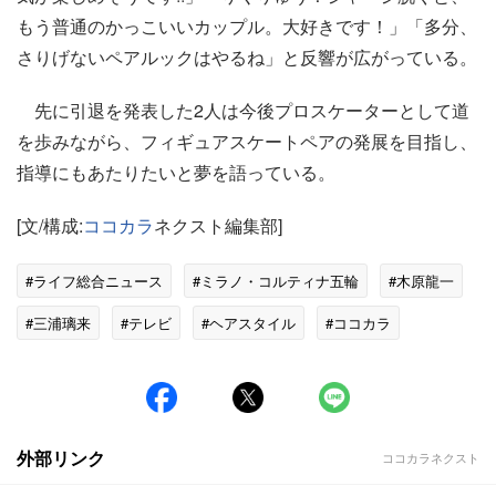
もう普通のかっこいいカップル。大好きです！」「多分、
さりげないペアルックはやるね」と反響が広がっている。
先に引退を発表した2人は今後プロスケーターとして道
を歩みながら、フィギュアスケートペアの発展を目指し、
指導にもあたりたいと夢を語っている。
[文/構成:
ココカラ
ネクスト編集部]
#ライフ総合ニュース
#ミラノ・コルティナ五輪
#木原龍一
#三浦璃来
#テレビ
#ヘアスタイル
#ココカラ
外部リンク
ココカラネクスト