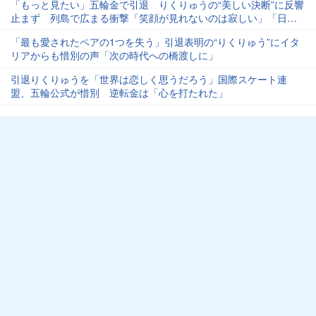
「もっと見たい」五輪金で引退 りくりゅうの“美しい決断”に反響
止まず 列島で広まる衝撃「笑顔が見れないのは寂しい」「日本
中に感動をありがとう」
「最も愛されたペアの1つを失う」引退表明の“りくりゅう”にイタ
リアからも惜別の声「次の時代への橋渡しに」
引退りくりゅうを「世界は恋しく思うだろう」国際スケート連
盟、五輪公式が惜別 逆転金は「心を打たれた」