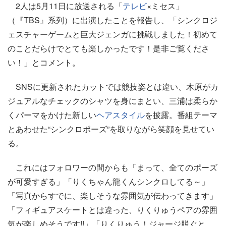
2人は5月11日に放送される「
テレビ
×ミセス」
（『TBS』系列）に出演したことを報告し、「シンクロジ
ェスチャーゲームと巨大ジェンガに挑戦しました！初めて
のことだらけでとても楽しかったです！是非ご覧くださ
い！」とコメント。
SNSに更新されたカットでは競技姿とは違い、木原がカ
ジュアルなチェックのシャツを身にまとい、三浦は柔らか
くパーマをかけた新しい
ヘアスタイル
を披露。番組テーマ
とあわせた“シンクロポーズ”を取りながら笑顔を見せてい
る。
これにはフォロワーの間からも「まって、全てのポーズ
が可愛すぎる」「りくちゃん龍くんシンクロしてる～」
「写真からすでに、楽しそうな雰囲気が伝わってきます」
「フィギュアスケートとは違った、りくりゅうペアの雰囲
気が楽しめそうです!!」「りくりゅう！ジャージ脱ぐと、