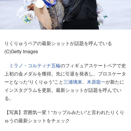
りくりゅうペアの最新ショットが話題を呼んでいる
(C)Getty Images
ミラノ・コルティナ五輪
のフィギュアスケートペアで史
上初の金メダルを獲得。先に引退を発表し、プロスケータ
ーとなった“りくりゅう”こと
三浦璃来
、
木原龍一
が新たに
インスタグラムを更新。最新ショットが話題を呼んでい
る。
【写真】雰囲気一変！“カップルみたい”と言われたりくり
ゅうの最新ショットをチェック