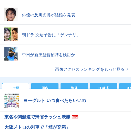
俳優の及川光博が結婚を発表
朝ドラ 次週予告に「ゲンナリ」
中日が新庄監督招聘を検討か
画像アクセスランキングをもっと見る
主要
国内
海外
IT 経済
ス
ヨーグルト いつ食べたらいいの
東名や関越道で帰省ラッシュ渋滞
大阪メトロの列車で「煙が充満」