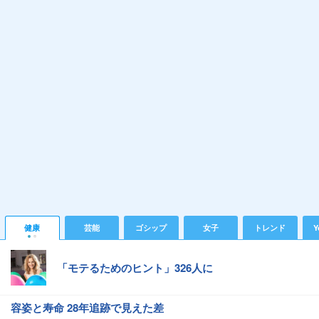
健康
芸能
ゴシップ
女子
トレンド
Y
「モテるためのヒント」326人に
容姿と寿命 28年追跡で見えた差