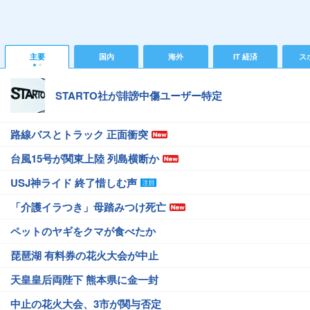
主要
国内
海外
IT 経済
ス
STARTO社が誹謗中傷ユーザー特定
路線バスとトラック 正面衝突
台風15号が関東上陸 列島横断か
USJ神ライド 終了惜しむ声
「介護イラつき」母踏みつけ死亡
ペットのヤギをクマが食べたか
琵琶湖 有料券の花火大会が中止
天皇皇后両陛下 熊本県に金一封
中止の花火大会、3市が関与否定