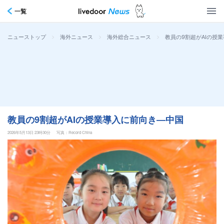
一覧
>
>
>
教員の9割超がAIの授
ニューストップ
海外ニュース
海外総合ニュース
教員の9割超がAIの授業導入に前向き―中国
2026年5月13日 23時30分
写真：Record China