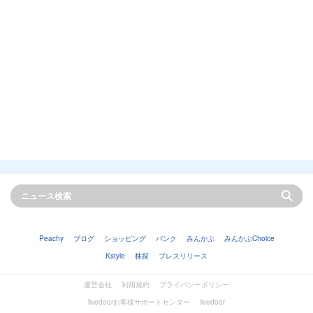
Peachy
ブログ
ショッピング
バンク
みんかぶ
みんかぶChoice
Kstyle
株探
プレスリリース
運営会社
利用規約
プライバシーポリシー
livedoorお客様サポートセンター
livedoor