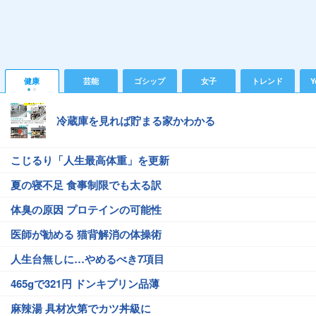
健康
芸能
ゴシップ
女子
トレンド
Y
冷蔵庫を見れば貯まる家かわかる
こじるり「人生最高体重」を更新
夏の寝不足 食事制限でも太る訳
体臭の原因 プロテインの可能性
医師が勧める 猫背解消の体操術
人生台無しに…やめるべき7項目
465gで321円 ドンキプリン品薄
麻辣湯 具材次第でカツ丼級に