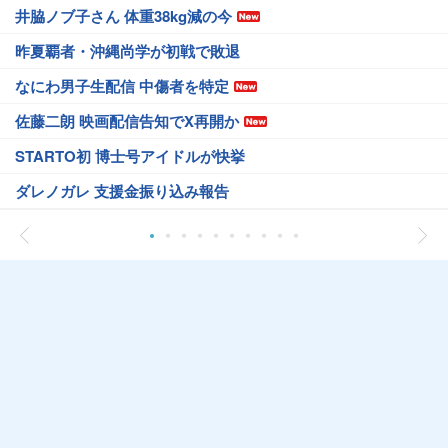
井脇ノブ子さん 体重38kg減の今
昨夏覇者・沖縄尚学が初戦で敗退
なにわ男子生配信 中傷者を特定
佐藤二朗 映画配信告知でX再開か
STARTO初 博士号アイドルが快挙
ダレノガレ 支援金振り込み報告