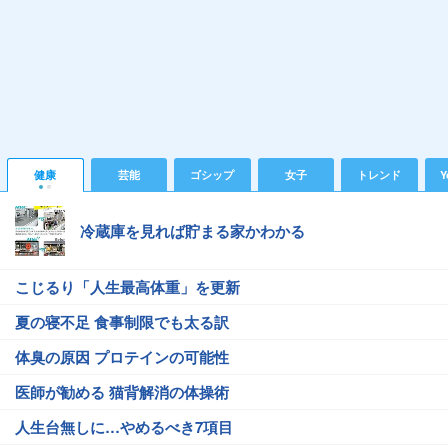
健康
芸能
ゴシップ
女子
トレンド
Y
冷蔵庫を見れば貯まる家かわかる
こじるり「人生最高体重」を更新
夏の寝不足 食事制限でも太る訳
体臭の原因 プロテインの可能性
医師が勧める 猫背解消の体操術
人生台無しに…やめるべき7項目