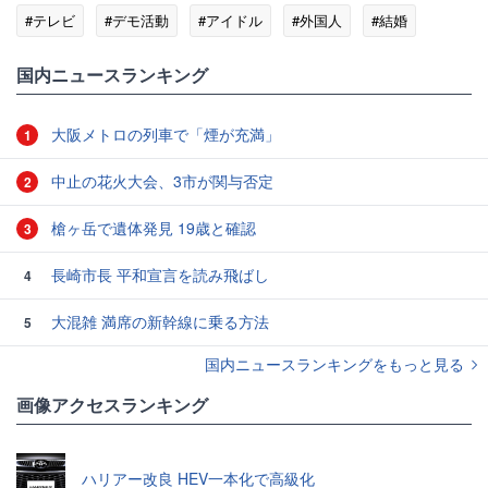
#テレビ
#デモ活動
#アイドル
#外国人
#結婚
国内ニュースランキング
大阪メトロの列車で「煙が充満」
1
中止の花火大会、3市が関与否定
2
槍ヶ岳で遺体発見 19歳と確認
3
長崎市長 平和宣言を読み飛ばし
4
大混雑 満席の新幹線に乗る方法
5
国内ニュースランキングをもっと見る
画像アクセスランキング
ハリアー改良 HEV一本化で高級化