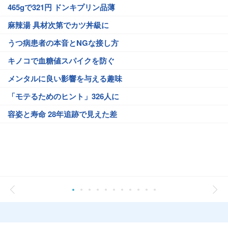
465gで321円 ドンキプリン品薄
麻辣湯 具材次第でカツ丼級に
うつ病患者の本音とNGな接し方
キノコで血糖値スパイクを防ぐ
メンタルに良い影響を与える趣味
「モテるためのヒント」326人に
容姿と寿命 28年追跡で見えた差