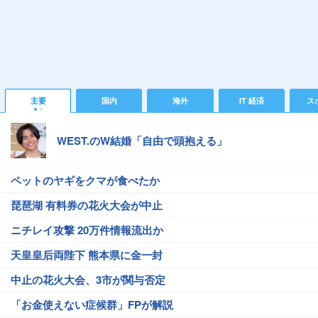
主要
国内
海外
IT 経済
ス
WEST.のW結婚「自由で頭抱える」
ペットのヤギをクマが食べたか
琵琶湖 有料券の花火大会が中止
ニチレイ攻撃 20万件情報流出か
天皇皇后両陛下 熊本県に金一封
中止の花火大会、3市が関与否定
「お金使えない症候群」FPが解説