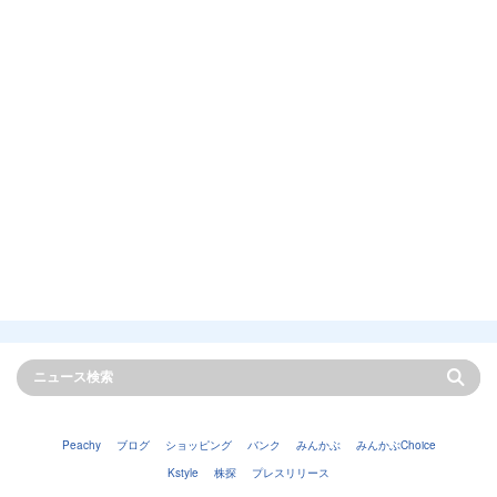
Peachy
ブログ
ショッピング
バンク
みんかぶ
みんかぶChoice
Kstyle
株探
プレスリリース