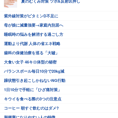
夏のむくみ対策 ツボ&反射区押し
紫外線対策がビタミンD不足に
母が娘に減量強要→家庭内別居へ
睡眠時の悩みを解消する過ごし方
運動より代謝 人体の省エネ戦略
歯科の保健治療を巡る「大嘘」
大食い女子 46キロ体型の秘密
バランスボール毎日10分で20kg減
躁状態引き起こしかねないNG行動
1日10分で手軽に「ひざ痛対策」
キウイを食べる際の3つの注意点
コーヒー 朝すぐ飲むのはダメ?
脳梗塞になりやすい人の特徴