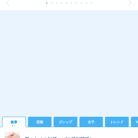
健康
芸能
ゴシップ
女子
トレンド
Y