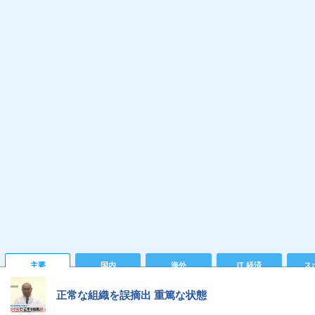
主要
国内
海外
IT 経済
ス
正常な組織を誤摘出 重篤な状態