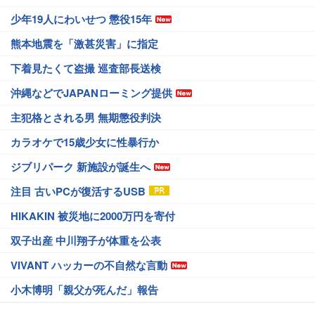
少年19人にわいせつ 懲役15年
熊本地震を「激甚災害」に指定
下着見たくて盗撮 巡査部長送検
沖縄などでJAPANローミング提供
主犯格とされる男 無期懲役判決
カラオケで15歳少女に性暴行か
ジブリパーク 新施設が誕生へ
注目 古いPCが復活するUSB
HIKAKIN 被災地に2000万円を寄付
双子出産 中川翔子が体重を公表
VIVANT ハッカーの不自然な言動
小木博明「親父が死んだ」報告