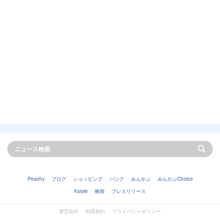
Peachy
ブログ
ショッピング
バンク
みんかぶ
みんかぶChoice
Kstyle
株探
プレスリリース
運営会社
利用規約
プライバシーポリシー