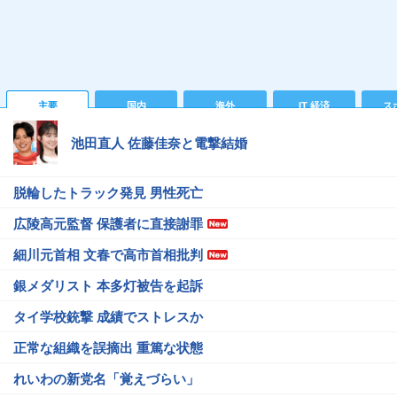
主要
国内
海外
IT 経済
ス
池田直人 佐藤佳奈と電撃結婚
脱輪したトラック発見 男性死亡
広陵高元監督 保護者に直接謝罪
細川元首相 文春で高市首相批判
銀メダリスト 本多灯被告を起訴
タイ学校銃撃 成績でストレスか
正常な組織を誤摘出 重篤な状態
れいわの新党名「覚えづらい」