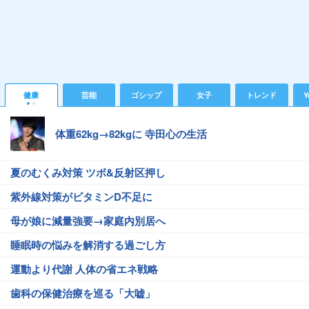
健康
芸能
ゴシップ
女子
トレンド
Y
体重62kg→82kgに 寺田心の生活
夏のむくみ対策 ツボ&反射区押し
紫外線対策がビタミンD不足に
母が娘に減量強要→家庭内別居へ
睡眠時の悩みを解消する過ごし方
運動より代謝 人体の省エネ戦略
歯科の保健治療を巡る「大嘘」