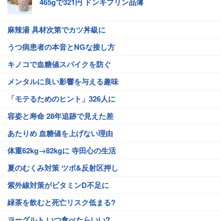
465gで321円 ドンキプリン品薄
麻辣湯 具材次第でカツ丼級に
うつ病患者の本音とNGな接し方
キノコで血糖値スパイクを防ぐ
メンタルに良い影響を与える趣味
「モテるためのヒント」326人に
容姿と寿命 28年追跡で見えた差
あたりめ 血糖値を上げない理由
体重62kg→82kgに 寺田心の生活
夏のむくみ対策 ツボ&反射区押し
紫外線対策がビタミンD不足に
緑茶を飲むと死亡リスク低まる?
ヨーグルト いつ食べたらいい?