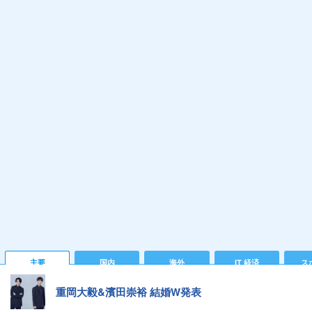
主要
国内
海外
IT 経済
ス
重岡大毅&濱田崇裕 結婚W発表