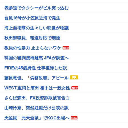
表参道でタクシーがビル突っ込む
台風16号が小笠原近海で発生
海上自衛隊の生々しい映像が物議
秋田県職員、報道対応で喫煙
教員の性暴力 止まらないワケ
韓国の審判接待疑惑 JFAが調査へ
FIREの45歳男性 仕事復帰した訳
藤原竜也、「労務改善」アピール
WEST.重岡と濱田 相手は一般女性
さらば森田、FX投資詐欺被害告白
山崎怜奈、突然妊娠だけ公表の訳
天竺鼠「元天竺鼠」でKOC出場へ