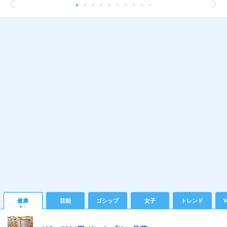
健康
芸能
ゴシップ
女子
トレンド
Y