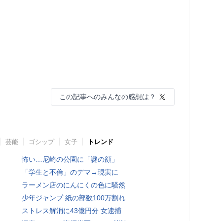
この記事へのみんなの感想は？
芸能
ゴシップ
女子
トレンド
怖い…尼崎の公園に「謎の顔」
「学生と不倫」のデマ→現実に
ラーメン店のにんにくの色に騒然
少年ジャンプ 紙の部数100万割れ
ストレス解消に43億円分 女逮捕