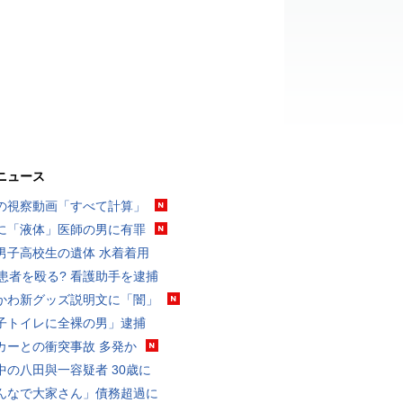
ニュース
の視察動画「すべて計算」
に「液体」医師の男に有罪
男子高校生の遺体 水着着用
歳患者を殴る? 看護助手を逮捕
かわ新グッズ説明文に「闇」
子トイレに全裸の男」逮捕
カーとの衝突事故 多発か
中の八田與一容疑者 30歳に
んなで大家さん」債務超過に