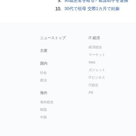
9.
90歳患者を殴る? 看護助手を逮捕
10.
30代で祖母 交際1カ月で妊娠
ニューストップ
IT 経済
経済総合
主要
マーケット
Web
国内
ガジェット
社会
ITビジネス
政治
IT総合
海外
PR
海外総合
韓国
中国