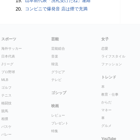
19.
山本前代表「洗礼受けたね」連絡
20.
コンビニで爆発音 店は煙で充満
スポーツ
芸能
女子
海外サッカー
芸能総合
恋愛
日本代表
音楽
ライフスタイル
Jリーグ
韓流
ファッション
プロ野球
グラビア
トレンド
MLB
テレビ
本
ゴルフ
ゴシップ
教育・仕事
テニス
からだ
格闘技
映画
マネー
競馬
レビュー
車
相撲
プレゼント
グルメ
バスケ
特集
バレー
YouTube