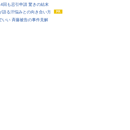
14回も忌引申請 驚きの結末
が語る汗悩みとの向き合い方
でいい 斉藤被告の事件見解