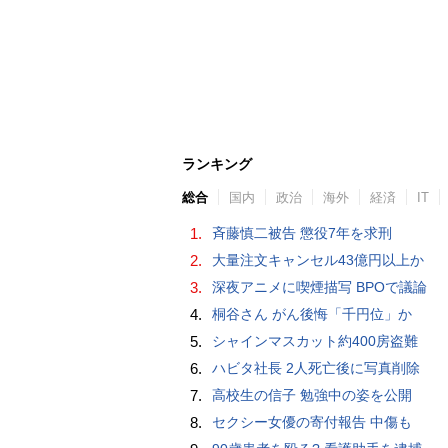
ランキング
総合
国内
政治
海外
経済
IT
1.
斉藤慎二被告 懲役7年を求刑
2.
大量注文キャンセル43億円以上か
3.
深夜アニメに喫煙描写 BPOで議論
4.
桐谷さん がん後悔「千円位」か
5.
シャインマスカット約400房盗難
6.
ハビタ社長 2人死亡後に写真削除
7.
高校生の信子 勉強中の姿を公開
8.
セクシー女優の寄付報告 中傷も