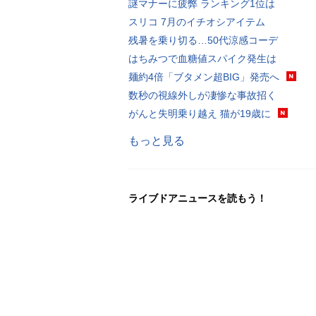
謎マナーに疲弊 ランキング1位は
スリコ 7月のイチオシアイテム
残暑を乗り切る…50代涼感コーデ
はちみつで血糖値スパイク発生は
麺約4倍「ブタメン超BIG」発売へ
数秒の視線外しが凄惨な事故招く
がんと失明乗り越え 猫が19歳に
もっと見る
ライブドアニュースを読もう！