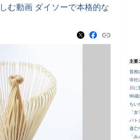
しむ動画 ダイソーで本格的な
主要
首相
寺社
川に
90
ちい
「女
パト
逃亡
「み