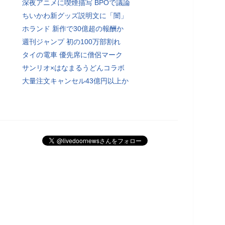
深夜アニメに喫煙描写 BPOで議論
ちいかわ新グッズ説明文に「闇」
ホランド 新作で30億超の報酬か
週刊ジャンプ 初の100万部割れ
タイの電車 優先席に僧侶マーク
サンリオ×はなまるうどんコラボ
大量注文キャンセル43億円以上か