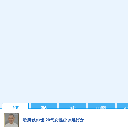
主要
国内
海外
IT 経済
ス
歌舞伎俳優 20代女性ひき逃げか