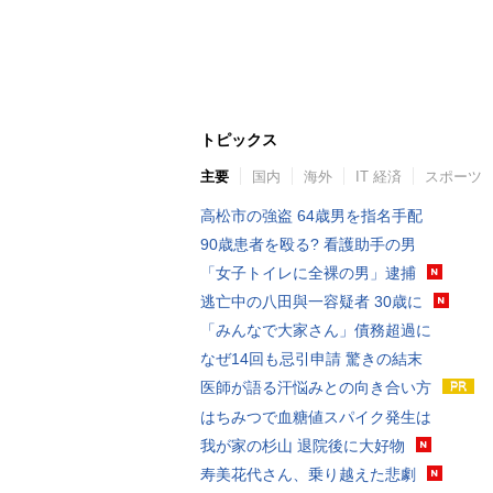
トピックス
主要
国内
海外
IT 経済
スポーツ
高松市の強盗 64歳男を指名手配
90歳患者を殴る? 看護助手の男
「女子トイレに全裸の男」逮捕
逃亡中の八田與一容疑者 30歳に
「みんなで大家さん」債務超過に
なぜ14回も忌引申請 驚きの結末
医師が語る汗悩みとの向き合い方
はちみつで血糖値スパイク発生は
我が家の杉山 退院後に大好物
寿美花代さん、乗り越えた悲劇