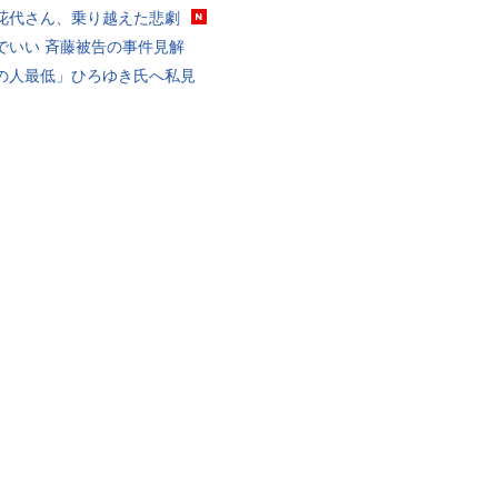
花代さん、乗り越えた悲劇
でいい 斉藤被告の事件見解
の人最低」ひろゆき氏へ私見