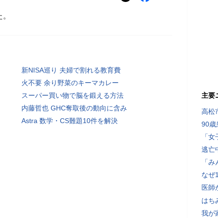
た。
新NISA巡り 夫婦で割れる教育費
火不要 余り野菜のキーマカレー
スーパー買い物で脳を鍛える方法
主要
内藤哲也 GHC奪取後の動向に含み
高松
Astra 数学・CS難題10件を解決
90
「女
逃亡
「み
なぜ
医師
はち
我が