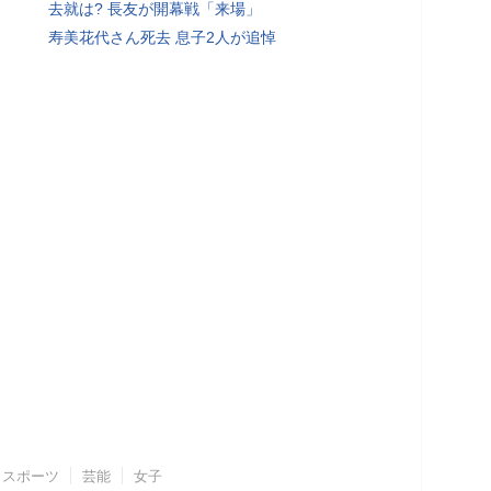
去就は? 長友が開幕戦「来場」
寿美花代さん死去 息子2人が追悼
スポーツ
芸能
女子