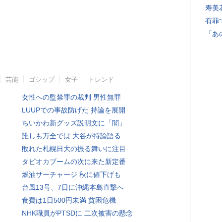
寿美
有罪
「あ
芸能
ゴシップ
女子
トレンド
女性への監禁罪の裁判 男性無罪
LUUPでの事故防げた 持論を展開
ちいかわ新グッズ説明文に「闇」
誰しも万全では 大谷が持論語る
敗れた札幌日大の振る舞いに注目
タピオカブームの次に来た新定番
燃油サーチャージ 秋に値下げも
台風13号、7日に沖縄本島直撃へ
食費は1日500円未満 貧困危機
NHK職員がPTSDに 二次被害の懸念