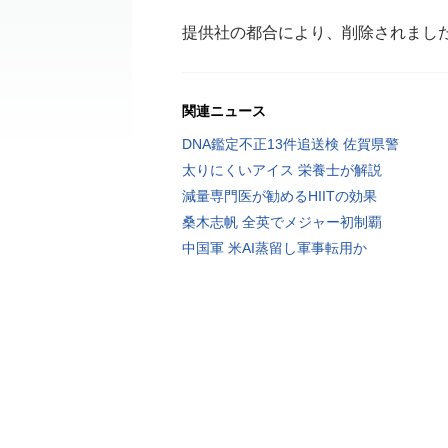
提供社の都合により、削除されまし
関連ニュース
DNA鑑定不正13件追送検 佐賀県警
太りにくいアイス 栄養士が解説
減量専門医が勧めるHIITの効果
桑木志帆 全英でメジャー初制覇
中国軍 米AI蒸留し軍事転用か