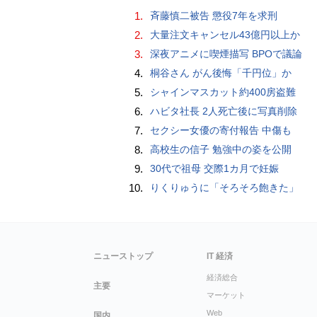
1.
斉藤慎二被告 懲役7年を求刑
2.
大量注文キャンセル43億円以上か
3.
深夜アニメに喫煙描写 BPOで議論
4.
桐谷さん がん後悔「千円位」か
5.
シャインマスカット約400房盗難
6.
ハビタ社長 2人死亡後に写真削除
7.
セクシー女優の寄付報告 中傷も
8.
高校生の信子 勉強中の姿を公開
9.
30代で祖母 交際1カ月で妊娠
10.
りくりゅうに「そろそろ飽きた」
ニューストップ
IT 経済
経済総合
主要
マーケット
Web
国内