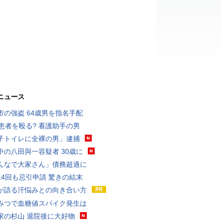
ニュース
市の強盗 64歳男を指名手配
歳患者を殴る? 看護助手の男
子トイレに全裸の男」逮捕
中の八田與一容疑者 30歳に
んなで大家さん」債務超過に
14回も忌引申請 驚きの結末
が語る汗悩みとの向き合い方
みつで血糖値スパイク発生は
家の杉山 退院後に大好物