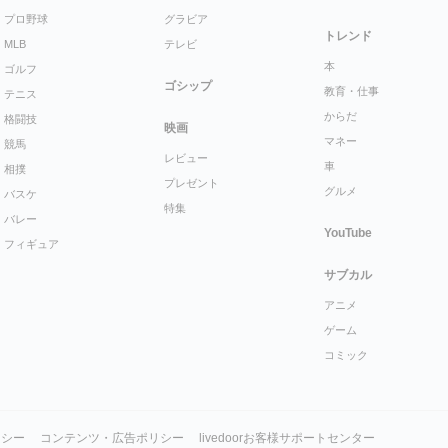
プロ野球
グラビア
トレンド
MLB
テレビ
本
ゴルフ
ゴシップ
教育・仕事
テニス
からだ
格闘技
映画
マネー
競馬
レビュー
車
相撲
プレゼント
グルメ
バスケ
特集
バレー
YouTube
フィギュア
サブカル
アニメ
ゲーム
コミック
リシー
コンテンツ・広告ポリシー
livedoorお客様サポートセンター