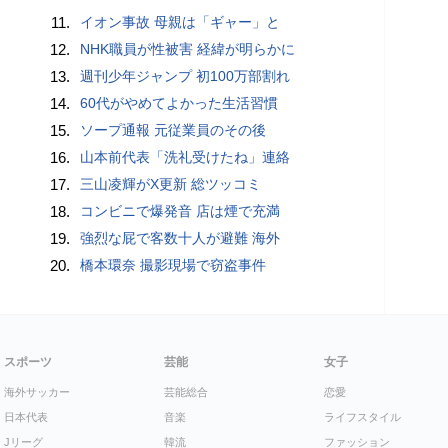
11.
イオン事故 母親は「ギャー」と
12.
NHK職員が性被害 経緯が明らかに
13.
週刊少年ジャンプ 初100万部割れ
14.
60代がやめてよかった生活習慣
15.
ソープ通報 元従業員のその後
16.
山本前代表「洗礼受けたね」連絡
17.
三山凌輝がX更新 総ツッコミ
18.
コンビニで爆発音 店は煙で充満
19.
強烈な屁で客数十人が避難 海外
20.
橋本環奈 撮影現場で窃盗事件
スポーツ
芸能
女子
海外サッカー
芸能総合
恋愛
日本代表
音楽
ライフスタイル
Jリーグ
韓流
ファッション