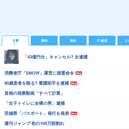
主要
国内
海外
IT 経済
ス
「43億円分」キャンセル? 女逮捕
消費者庁「SNOW」運営に措置命令
90歳患者を殴る? 看護助手を逮捕
首相の視察動画「すべて計算」
「女子トイレに全裸の男」逮捕
茨城県「パスポート」発行を発表
週刊ジャンプ 初の100万部割れ