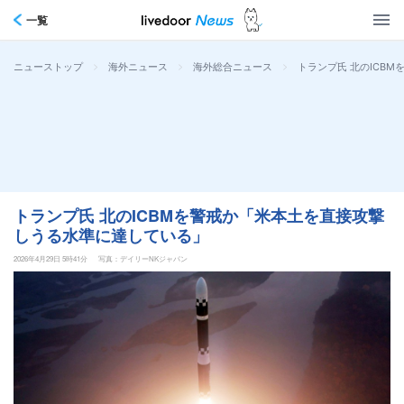
一覧
>
>
>
トランプ氏 北のICB
ニューストップ
海外ニュース
海外総合ニュース
トランプ氏 北のICBMを警戒か「米本土を直接攻撃
しうる水準に達している」
2026年4月29日 5時41分
写真：デイリーNKジャパン