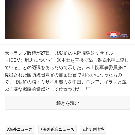
米トランプ政権が27日、北朝鮮の大陸間弾道ミサイル
（ICBM）戦力について「米本土を直接攻撃し得る水準に達し
ている」との認識をあらためて示した。米上院軍事委員会に
提出された国防総省高官の書面証言で明らかになったもの
で、北朝鮮の核・ミサイル能力を中国、ロシア、イランと並
ぶ主要な戦略的脅威として位置づけた。証
続きを読む
#海外ニュース
#海外総合ニュース
#北朝鮮情勢