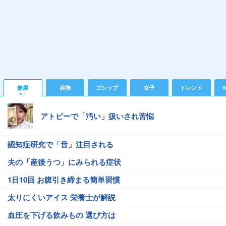
健康
芸能
ゴシップ
女子
トレンド
Y
アトピーで「汚い」扱いされ苦悩
認知症研究で「音」注目される
夫の「産後うつ」にみられる症状
1日10回 お腹引き締まる簡単習慣
太りにくいアイス 栄養士が解説
血圧を下げる飲みもの 選び方は