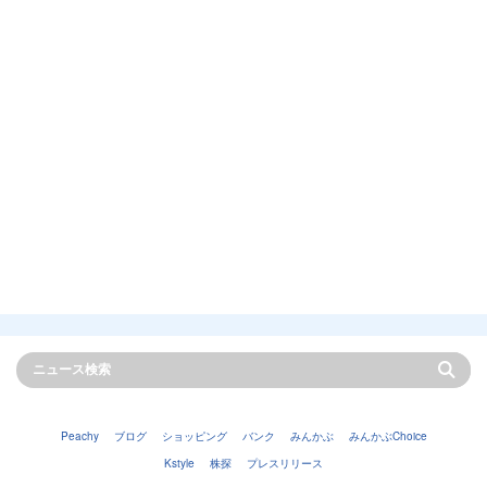
Peachy
ブログ
ショッピング
バンク
みんかぶ
みんかぶChoice
Kstyle
株探
プレスリリース