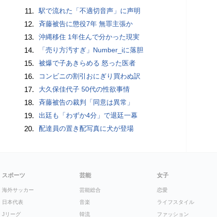
11.
駅で流れた「不適切音声」に声明
12.
斉藤被告に懲役7年 無罪主張か
13.
沖縄移住 1年住んで分かった現実
14.
「売り方汚すぎ」Number_iに落胆
15.
被爆で子あきらめる 怒った医者
16.
コンビニの割引おにぎり買わぬ訳
17.
大久保佳代子 50代の性欲事情
18.
斉藤被告の裁判「同意は異常」
19.
出廷も「わずか4分」で退廷一幕
20.
配達員の置き配写真に犬が登場
スポーツ
芸能
女子
海外サッカー
芸能総合
恋愛
日本代表
音楽
ライフスタイル
Jリーグ
韓流
ファッション