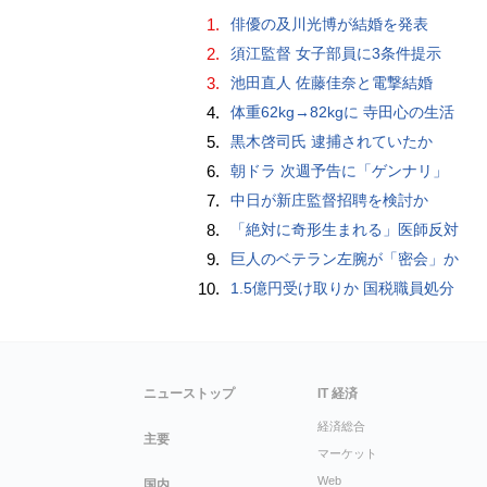
1.
俳優の及川光博が結婚を発表
2.
須江監督 女子部員に3条件提示
3.
池田直人 佐藤佳奈と電撃結婚
4.
体重62kg→82kgに 寺田心の生活
5.
黒木啓司氏 逮捕されていたか
6.
朝ドラ 次週予告に「ゲンナリ」
7.
中日が新庄監督招聘を検討か
8.
「絶対に奇形生まれる」医師反対
9.
巨人のベテラン左腕が「密会」か
10.
1.5億円受け取りか 国税職員処分
ニューストップ
IT 経済
経済総合
主要
マーケット
Web
国内