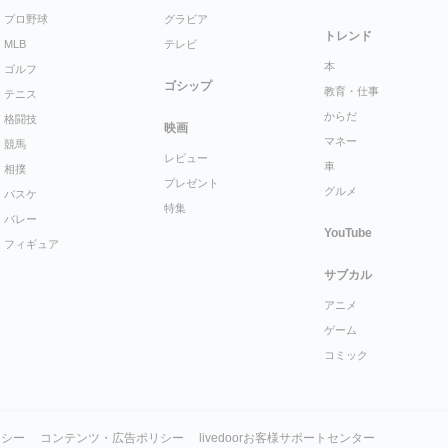
プロ野球
グラビア
トレンド
MLB
テレビ
本
ゴルフ
ゴシップ
教育・仕事
テニス
からだ
格闘技
映画
マネー
競馬
レビュー
車
相撲
プレゼント
グルメ
バスケ
特集
バレー
YouTube
フィギュア
サブカル
アニメ
ゲーム
コミック
リシー
コンテンツ・広告ポリシー
livedoorお客様サポートセンター