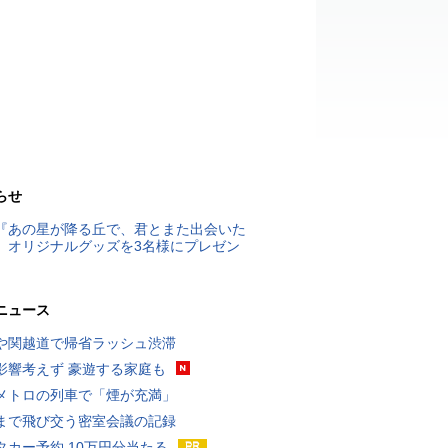
らせ
『あの星が降る丘で、君とまた出会いた
』オリジナルグッズを3名様にプレゼン
ニュース
や関越道で帰省ラッシュ渋滞
影響考えず 豪遊する家庭も
メトロの列車で「煙が充満」
まで飛び交う密室会議の記録
タカー予約 10万円分当たる