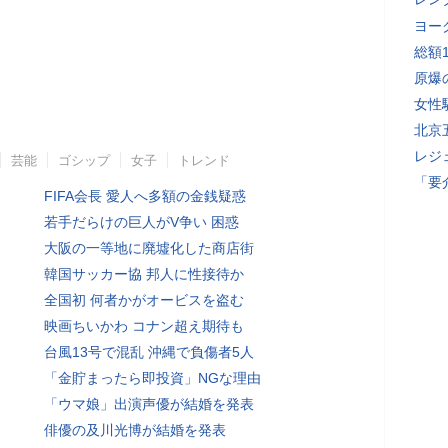
ヨー
総額
原爆
女性
北京
レジ
芸能
ゴシップ
女子
トレンド
「要
FIFA会長 愛人へ多額の金銭疑惑
若手だらけの巨人がV争い 困惑
大阪の一等地に廃墟化した商店街
韓国サッカー協 邦人に性接待か
全国初 何者かがオービスを盗む
映画ちいかわ コナン超え期待も
台風13号で混乱 沖縄で負傷者5人
「金貯まったら即投資」NGな理由
「ウマ娘」出演声優が結婚を発表
俳優の及川光博が結婚を発表