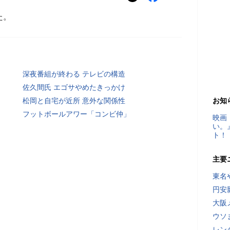
た。
深夜番組が終わる テレビの構造
佐久間氏 エゴサやめたきっかけ
松岡と自宅が近所 意外な関係性
お知
フットボールアワー「コンビ仲」
映画
い。
ト！
主要
東名
円安
大阪
ウソ
レン