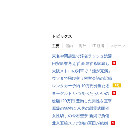
トピックス
主要
国内
海外
IT 経済
スポーツ
東名や関越道で帰省ラッシュ渋滞
円安影響考えず 豪遊する家庭も
大阪メトロの列車で「煙が充満」
ウソまで飛び交う密室会議の記録
レンタカー予約 10万円分当たる
ヨーグルト いつ食べたらいいの
総額120万円 豊胸した男性を直撃
原爆の犠牲に 米兵の慰霊式開催
女性騎手の今村聖奈 新潟で負傷
北京五輪スノボ銅の冨田が結婚