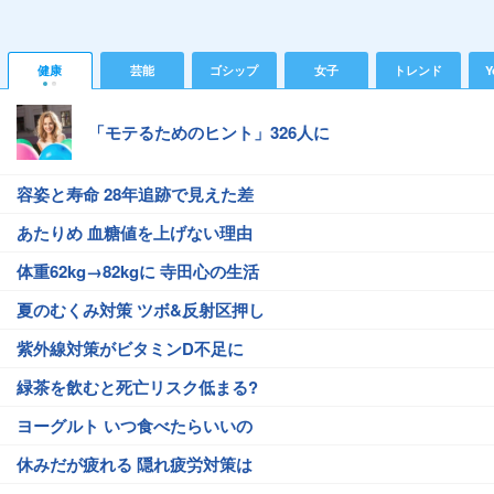
健康
芸能
ゴシップ
女子
トレンド
Y
「モテるためのヒント」326人に
容姿と寿命 28年追跡で見えた差
あたりめ 血糖値を上げない理由
体重62kg→82kgに 寺田心の生活
夏のむくみ対策 ツボ&反射区押し
紫外線対策がビタミンD不足に
緑茶を飲むと死亡リスク低まる?
ヨーグルト いつ食べたらいいの
休みだが疲れる 隠れ疲労対策は