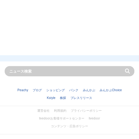
Peachy
ブログ
ショッピング
バンク
みんかぶ
みんかぶChoice
Kstyle
株探
プレスリリース
運営会社
利用規約
プライバシーポリシー
livedoorお客様サポートセンター
livedoor
コンテンツ・広告ポリシー