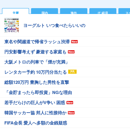
主要
国内
海外
IT 経済
ス
ヨーグルト いつ食べたらいいの
東名や関越道で帰省ラッシュ渋滞
円安影響考えず 豪遊する家庭も
大阪メトロの列車で「煙が充満」
レンタカー予約 10万円分当たる
総額120万円 豊胸した男性を直撃
「金貯まったら即投資」NGな理由
若手だらけの巨人がV争い 困惑
韓国サッカー協 邦人に性接待か
FIFA会長 愛人へ多額の金銭疑惑