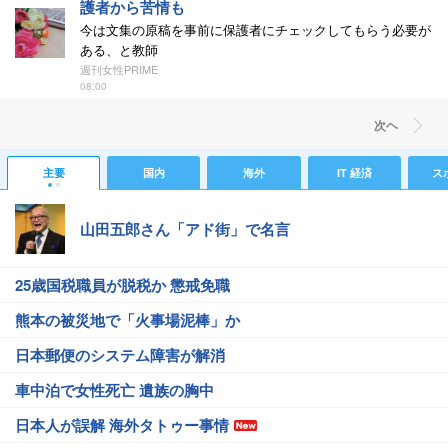
護者から苦情も
今は文集の原稿を事前に保護者にチェックしてもらう必要が
ある、と教師
週刊女性PRIME
08:00
次ヘ
主要
国内
海外
IT 経済
ス
山田五郎さん「アド街」で名言
25歳国税職員が脱税か 懲戒免職
熊本の被災地で「火事場泥棒」か
日本郵便のシステム障害が解消
車中泊で女性死亡 遺族の胸中
日本人が誤解 海外タトゥー事情