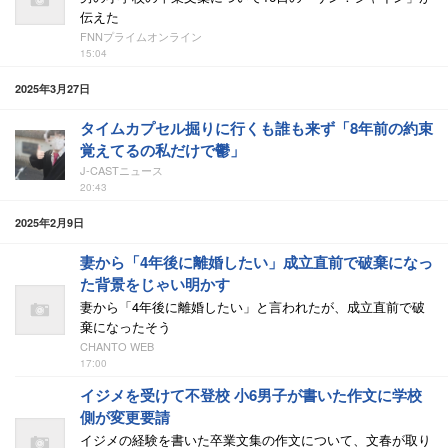
伝えた
FNNプライムオンライン
15:04
2025年3月27日
タイムカプセル掘りに行くも誰も来ず「8年前の約束
覚えてるの私だけで鬱」
J-CASTニュース
20:43
2025年2月9日
妻から「4年後に離婚したい」成立直前で破棄になっ
た背景をじゃい明かす
妻から「4年後に離婚したい」と言われたが、成立直前で破
棄になったそう
CHANTO WEB
17:00
イジメを受けて不登校 小6男子が書いた作文に学校
側が変更要請
イジメの経験を書いた卒業文集の作文について、文春が取り