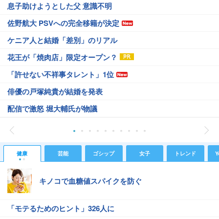
息子助けようとした父 意識不明
佐野航大 PSVへの完全移籍が決定
ケニア人と結婚「差別」のリアル
花王が「焼肉店」限定オープン？
「許せない不祥事タレント」1位
俳優の戸塚純貴が結婚を発表
配信で激怒 堀大輔氏が物議
健康
芸能
ゴシップ
女子
トレンド
Y
キノコで血糖値スパイクを防ぐ
「モテるためのヒント」326人に