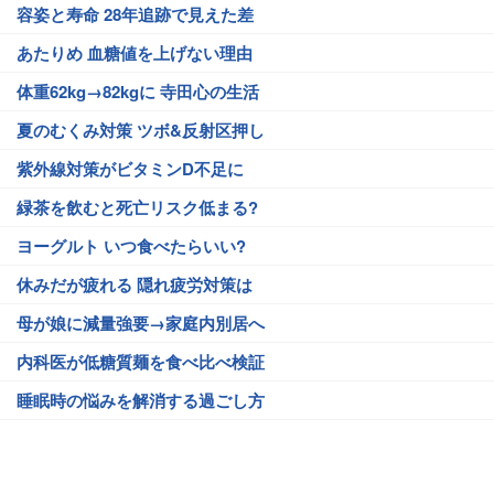
容姿と寿命 28年追跡で見えた差
あたりめ 血糖値を上げない理由
体重62kg→82kgに 寺田心の生活
夏のむくみ対策 ツボ&反射区押し
紫外線対策がビタミンD不足に
緑茶を飲むと死亡リスク低まる?
ヨーグルト いつ食べたらいい?
休みだが疲れる 隠れ疲労対策は
母が娘に減量強要→家庭内別居へ
内科医が低糖質麺を食べ比べ検証
睡眠時の悩みを解消する過ごし方