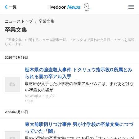
一覧
ニューストップ
>
卒業文集
卒業文集
『卒業文集』に関するニュース記事一覧。トピックスで扱われた注目ニュースを掲載
しています。
2026年5月19日
栃木県の強盗殺人事件 トクリュウ指示役G所属とみ
られる妻の卒アル入手
取材班が入手した小学校の卒業アルバムには、まだあどけな
い25歳女の姿が
NEWSポストセブン
15:00
2025年5月16日
東大前駅切りつけ事件 男が小学校の卒業文集につづ
っていた「闇」
男の小学校の卒業文集について16日の「サン！シャイン」が