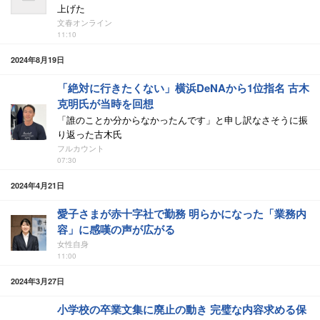
上げた
文春オンライン
11:10
2024年8月19日
「絶対に行きたくない」横浜DeNAから1位指名 古木
克明氏が当時を回想
「誰のことか分からなかったんです」と申し訳なさそうに振
り返った古木氏
フルカウント
07:30
2024年4月21日
愛子さまが赤十字社で勤務 明らかになった「業務内
容」に感嘆の声が広がる
女性自身
11:00
2024年3月27日
小学校の卒業文集に廃止の動き 完璧な内容求める保