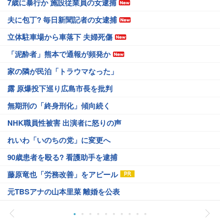
7歳に暴行か 施設従業員の女逮捕
夫に包丁? 毎日新聞記者の女逮捕
立体駐車場から車落下 夫婦死傷
「泥酔者」熊本で通報が頻発か
家の隣が民泊「トラウマなった」
露 原爆投下巡り広島市長を批判
無期刑の「終身刑化」傾向続く
NHK職員性被害 出演者に怒りの声
れいわ「いのちの党」に変更へ
90歳患者を殴る? 看護助手を逮捕
藤原竜也「労務改善」をアピール
元TBSアナの山本里菜 離婚を公表