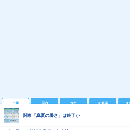
主要
国内
海外
IT 経済
ス
関東「真夏の暑さ」は終了か