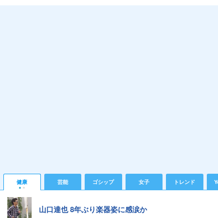
健康
芸能
ゴシップ
女子
トレンド
Y
山口達也 8年ぶり楽器姿に感涙か