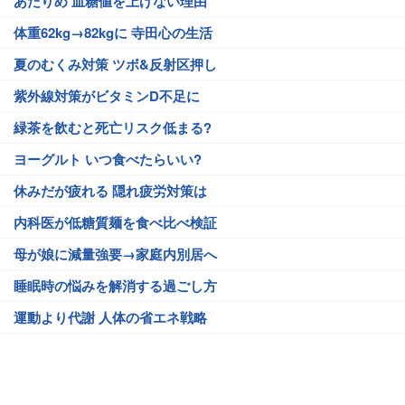
あたりめ 血糖値を上げない理由
体重62kg→82kgに 寺田心の生活
夏のむくみ対策 ツボ&反射区押し
紫外線対策がビタミンD不足に
緑茶を飲むと死亡リスク低まる?
ヨーグルト いつ食べたらいい?
休みだが疲れる 隠れ疲労対策は
内科医が低糖質麺を食べ比べ検証
母が娘に減量強要→家庭内別居へ
睡眠時の悩みを解消する過ごし方
運動より代謝 人体の省エネ戦略