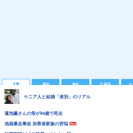
主要
国内
海外
IT 経済
ス
ケニア人と結婚「差別」のリアル
蓮池薫さんの母が94歳で死去
池袋暴走事故 加害者家族の苦悩