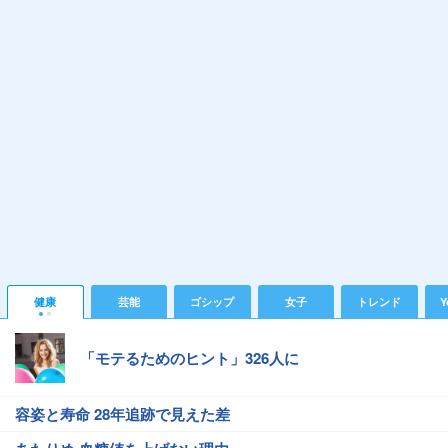
健康
芸能
ゴシップ
女子
トレンド
Y
「モテるためのヒント」326人に
容姿と寿命 28年追跡で見えた差