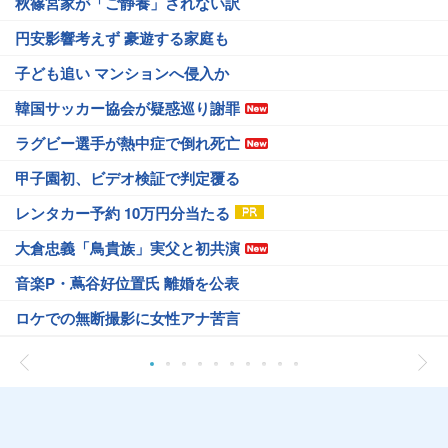
秋篠宮家が「ご静養」されない訳
円安影響考えず 豪遊する家庭も
子ども追い マンションへ侵入か
韓国サッカー協会が疑惑巡り謝罪
ラグビー選手が熱中症で倒れ死亡
甲子園初、ビデオ検証で判定覆る
レンタカー予約 10万円分当たる
大倉忠義「鳥貴族」実父と初共演
音楽P・蔦谷好位置氏 離婚を公表
ロケでの無断撮影に女性アナ苦言