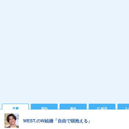
主要
国内
海外
IT 経済
ス
WEST.のW結婚「自由で頭抱える」