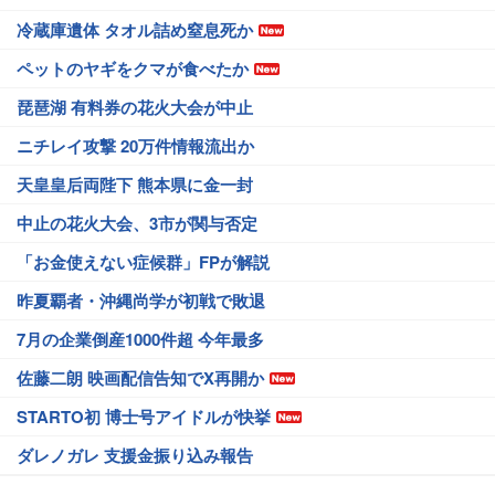
冷蔵庫遺体 タオル詰め窒息死か
ペットのヤギをクマが食べたか
琵琶湖 有料券の花火大会が中止
ニチレイ攻撃 20万件情報流出か
天皇皇后両陛下 熊本県に金一封
中止の花火大会、3市が関与否定
「お金使えない症候群」FPが解説
昨夏覇者・沖縄尚学が初戦で敗退
7月の企業倒産1000件超 今年最多
佐藤二朗 映画配信告知でX再開か
STARTO初 博士号アイドルが快挙
ダレノガレ 支援金振り込み報告