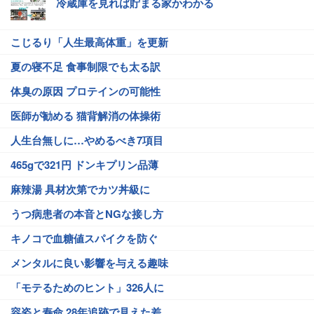
冷蔵庫を見れば貯まる家かわかる
こじるり「人生最高体重」を更新
夏の寝不足 食事制限でも太る訳
体臭の原因 プロテインの可能性
医師が勧める 猫背解消の体操術
人生台無しに…やめるべき7項目
465gで321円 ドンキプリン品薄
麻辣湯 具材次第でカツ丼級に
うつ病患者の本音とNGな接し方
キノコで血糖値スパイクを防ぐ
メンタルに良い影響を与える趣味
「モテるためのヒント」326人に
容姿と寿命 28年追跡で見えた差