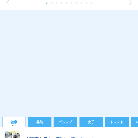
健康
芸能
ゴシップ
女子
トレンド
Y