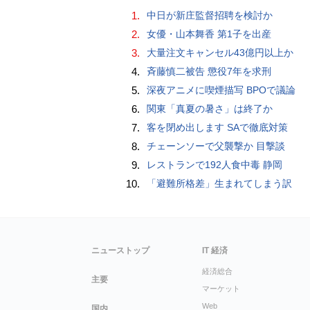
1.
中日が新庄監督招聘を検討か
2.
女優・山本舞香 第1子を出産
3.
大量注文キャンセル43億円以上か
4.
斉藤慎二被告 懲役7年を求刑
5.
深夜アニメに喫煙描写 BPOで議論
6.
関東「真夏の暑さ」は終了か
7.
客を閉め出します SAで徹底対策
8.
チェーンソーで父襲撃か 目撃談
9.
レストランで192人食中毒 静岡
10.
「避難所格差」生まれてしまう訳
ニューストップ
IT 経済
経済総合
主要
マーケット
Web
国内