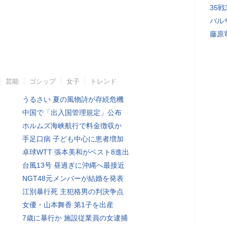
35
バル
藤原
芸能
ゴシップ
女子
トレンド
うるさい 夏の風物詩が存続危機
中国で「出入国管理規定」公布
ホルムズ海峡航行で料金徴収か
手足口病 子ども中心に患者増加
卓球WTT 張本美和がベスト8進出
台風13号 昼過ぎに沖縄へ最接近
NGT48元メンバーが結婚を発表
江別暴行死 主犯格男の判決争点
女優・山本舞香 第1子を出産
7歳に暴行か 施設従業員の女逮捕