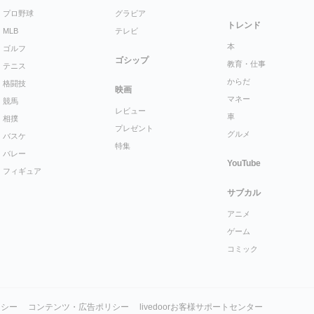
プロ野球
グラビア
トレンド
MLB
テレビ
本
ゴルフ
ゴシップ
教育・仕事
テニス
からだ
格闘技
映画
マネー
競馬
レビュー
車
相撲
プレゼント
グルメ
バスケ
特集
バレー
YouTube
フィギュア
サブカル
アニメ
ゲーム
コミック
リシー
コンテンツ・広告ポリシー
livedoorお客様サポートセンター