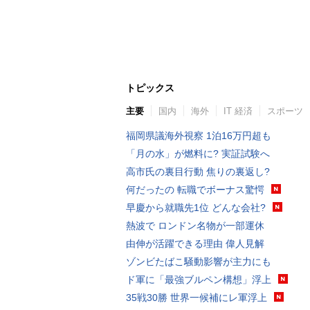
トピックス
主要
国内
海外
IT 経済
スポーツ
福岡県議海外視察 1泊16万円超も
「月の水」が燃料に? 実証試験へ
高市氏の裏目行動 焦りの裏返し?
何だったの 転職でボーナス驚愕
早慶から就職先1位 どんな会社?
熱波で ロンドン名物が一部運休
由伸が活躍できる理由 偉人見解
ゾンビたばこ騒動影響が主力にも
ド軍に「最強ブルペン構想」浮上
35戦30勝 世界一候補にレ軍浮上