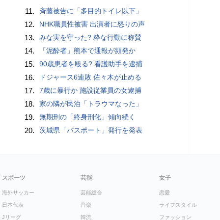
11.
斉藤被告に「多目的トイレ以下」
12.
NHK職員性被害 出演者に怒りの声
13.
みな実を守った? 粋な行動に称賛
14.
「泥酔者」熊本で通報が頻発か
15.
90歳患者を殴る? 看護助手を逮捕
16.
ドジャース6連敗 佐々木が止める
17.
7歳に暴行か 施設従業員の女逮捕
18.
家の隣が民泊「トラウマなった」
19.
無期刑の「終身刑化」傾向続く
20.
茨城県「パスポート」発行を発表
スポーツ
芸能
女子
海外サッカー
芸能総合
恋愛
日本代表
音楽
ライフスタイル
Jリーグ
韓流
ファッション