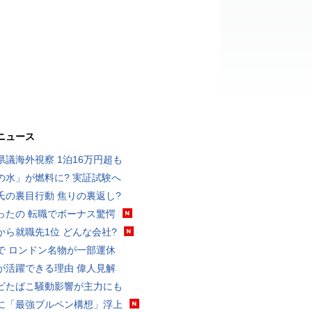
ニュース
県議海外視察 1泊16万円超も
の水」が燃料に? 実証試験へ
氏の裏目行動 焦りの裏返し?
ったの 転職でボーナス驚愕
から就職先1位 どんな会社?
で ロンドン名物が一部運休
が活躍できる理由 偉人見解
ビたばこ騒動影響が主力にも
に「最強ブルペン構想」浮上