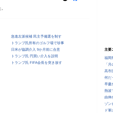
た。
急進左派候補 民主予備選を制す
トランプ氏所有のゴルフ場で珍事
日米が協調介入 9か月前に合意
主要
トランプ氏 円買い介入を説明
福岡
トランプ氏 FIFA会長を突き放す
「月
高市
何だ
早慶
熱波
由伸
ゾン
ド軍