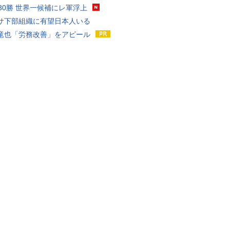
戦30勝 世界一候補にレ軍浮上
サ下部組織に有望日本人いる
竜也「労務改善」をアピール