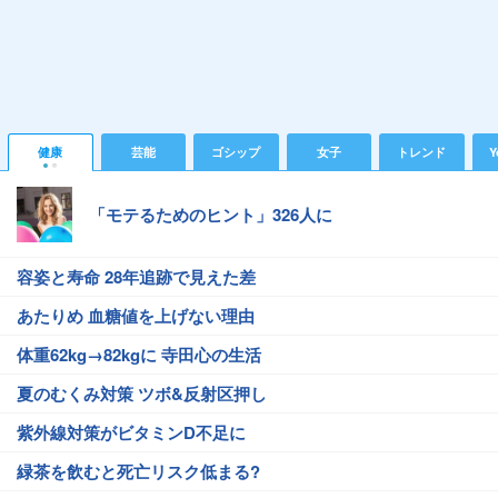
健康
芸能
ゴシップ
女子
トレンド
Y
「モテるためのヒント」326人に
容姿と寿命 28年追跡で見えた差
あたりめ 血糖値を上げない理由
体重62kg→82kgに 寺田心の生活
夏のむくみ対策 ツボ&反射区押し
紫外線対策がビタミンD不足に
緑茶を飲むと死亡リスク低まる?