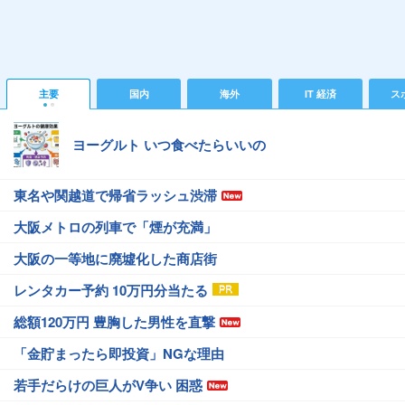
主要
国内
海外
IT 経済
ス
ヨーグルト いつ食べたらいいの
東名や関越道で帰省ラッシュ渋滞
大阪メトロの列車で「煙が充満」
大阪の一等地に廃墟化した商店街
レンタカー予約 10万円分当たる
総額120万円 豊胸した男性を直撃
「金貯まったら即投資」NGな理由
若手だらけの巨人がV争い 困惑