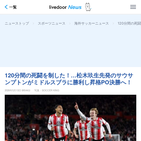
一覧
>
>
>
120分間の死
ニューストップ
スポーツニュース
海外サッカーニュース
120分間の死闘を制した！…松木玖生先発のサウサ
ンプトンがミドルスブラに勝利し昇格PO決勝へ！
2026年5月13日 6時44分
写真：SOCCER KING