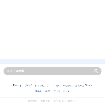
Peachy
ブログ
ショッピング
バンク
みんかぶ
みんかぶChoice
Kstyle
株探
プレスリリース
運営会社
利用規約
プライバシーポリシー