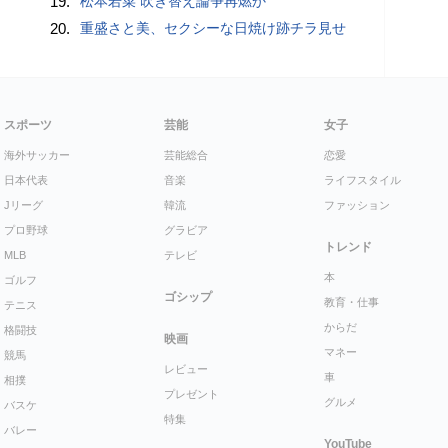
19.
松本若菜 吹き替え論争再燃か
20.
重盛さと美、セクシーな日焼け跡チラ見せ
スポーツ
芸能
女子
海外サッカー
芸能総合
恋愛
日本代表
音楽
ライフスタイル
Jリーグ
韓流
ファッション
プロ野球
グラビア
トレンド
MLB
テレビ
本
ゴルフ
ゴシップ
教育・仕事
テニス
からだ
格闘技
映画
マネー
競馬
レビュー
車
相撲
プレゼント
グルメ
バスケ
特集
バレー
YouTube