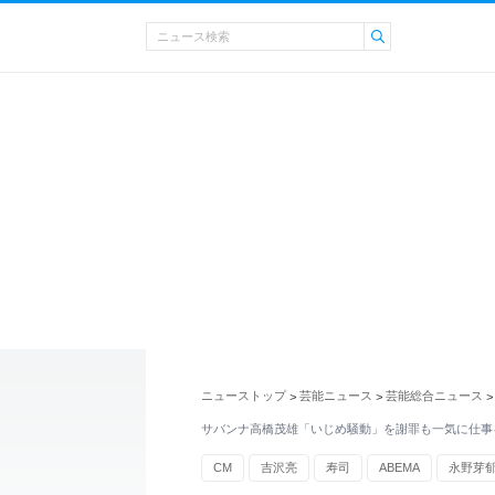
ニューストップ
芸能ニュース
芸能総合ニュース
>
>
>
サバンナ高橋茂雄「いじめ騒動」を謝罪も一気に仕事
CM
吉沢亮
寿司
ABEMA
永野芽
ワイドショー