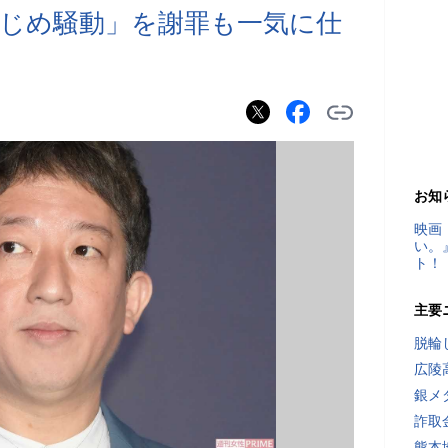
じめ騒動」を謝罪も一気に仕
お知
映画
い。
ト！
主要
脱輪
広陵
銀メ
詐取
熊本