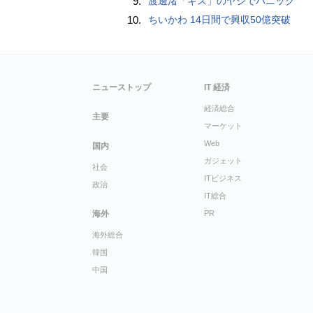
9.
渡邊渚「キス」のヤジでパニック
10.
ちいかわ 14日間で興収50億突破
ニューストップ
IT 経済
経済総合
主要
マーケット
Web
国内
ガジェット
社会
ITビジネス
政治
IT総合
海外
PR
海外総合
韓国
中国