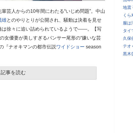
地震
輩芸人からの10年間にわたる“いじめ問題”。中山
くら
茂雄
とのやりとりが公開され、騒動は決着を見せ
服は
橋は徐々に追い詰められているようで――。【写
タイ
の女優妻が美しすぎるパンサー尾形の“嫌いな芸
久保
テオ
信の『ナオキマンの都市伝説
ワイドショー
season
黒木
記事を読む