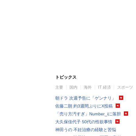
トピックス
主要
国内
海外
IT 経済
スポーツ
朝ドラ 次週予告に「ゲンナリ」
佐藤二朗 約3週間ぶりにX投稿
「売り方汚すぎ」Number_iに落胆
大久保佳代子 50代の性欲事情
神田うの 不妊治療の経験と苦悩