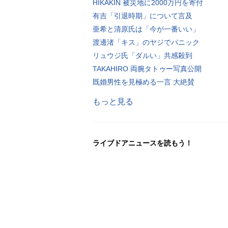
HIKAKIN 被災地に2000万円を寄付
有吉「引退時期」について言及
亜希と清原氏は「今が一番いい」
渡邊渚「キス」のヤジでパニック
リュウジ氏「ダルい」共感殺到
TAKAHIRO 両腕タトゥー写真公開
既婚男性を見極める一言 大絶賛
もっと見る
ライブドアニュースを読もう！