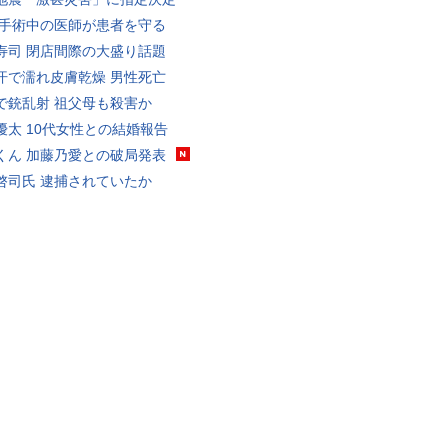
 手術中の医師が患者を守る
寿司 閉店間際の大盛り話題
汗で濡れ皮膚乾燥 男性死亡
で銃乱射 祖父母も殺害か
優太 10代女性との結婚報告
くん 加藤乃愛との破局発表
啓司氏 逮捕されていたか