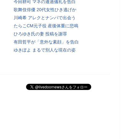
今田耕司 マネの通過儀礼を告白
歌舞伎俳優 20代女性ひき逃げか
川崎希 アレクとナンパで出会う
たらこCM元子役 産後体重に悲鳴
ひろゆき氏の妻 投稿を謝罪
有田哲平が「意外な素顔」を告白
ゆきぽよ まるで別人な現在の姿