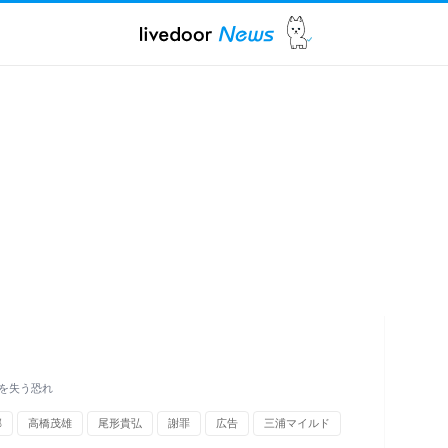
を失う恐れ
郁
高橋茂雄
尾形貴弘
謝罪
広告
三浦マイルド