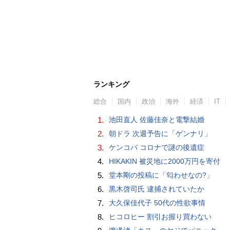
ランキング
総合
国内
政治
海外
経済
IT
1.
池田直人 佐藤佳奈と電撃結婚
2.
朝ドラ 次週予告に「ゲンナリ」
3.
ケンコバ コロナで謎の後遺症
4.
HIKAKIN 被災地に2000万円を寄付
5.
堂本剛の投稿に「匂わせなの?」
6.
黒木啓司氏 逮捕されていたか
7.
大久保佳代子 50代の性欲事情
8.
ヒコロヒー 割引お握り買わない