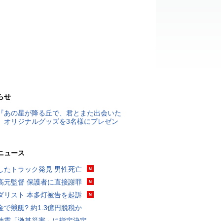
らせ
『あの星が降る丘で、君とまた出会いた
』オリジナルグッズを3名様にプレゼン
ニュース
したトラック発見 男性死亡
高元監督 保護者に直接謝罪
ダリスト 本多灯被告を起訴
金で競艇? 約1.3億円脱税か
地震「激甚災害」に指定決定