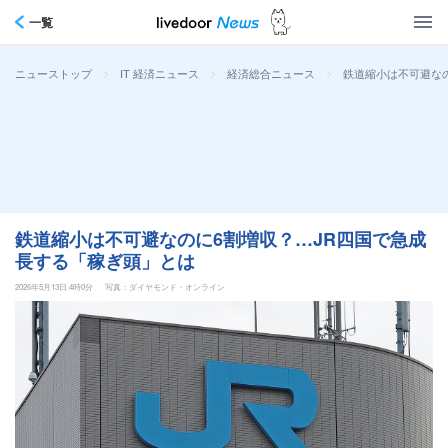
一覧
>
>
>
鉄道縮小は不可避な
ニューストップ
IT 経済ニュース
経済総合ニュース
鉄道縮小は不可避なのに6割増収？…JR四国で急成
長する「稼ぎ頭」とは
2026年5月13日 4時0分
写真：ダイヤモンド・オンライン