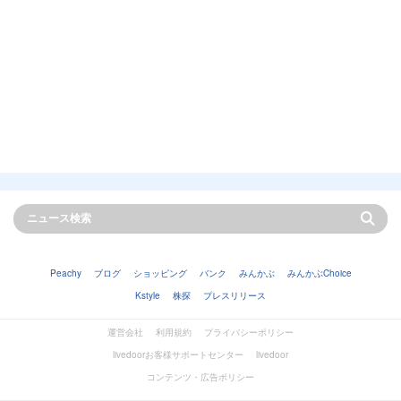
Peachy
ブログ
ショッピング
バンク
みんかぶ
みんかぶChoice
Kstyle
株探
プレスリリース
運営会社
利用規約
プライバシーポリシー
livedoorお客様サポートセンター
livedoor
コンテンツ・広告ポリシー