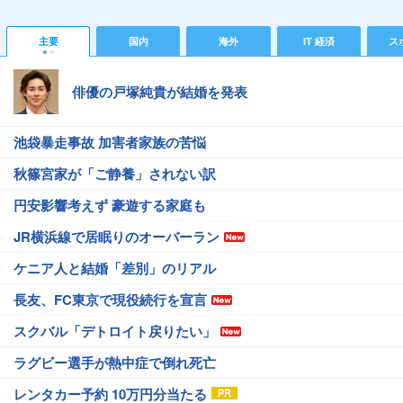
主要
国内
海外
IT 経済
ス
俳優の戸塚純貴が結婚を発表
池袋暴走事故 加害者家族の苦悩
秋篠宮家が「ご静養」されない訳
円安影響考えず 豪遊する家庭も
JR横浜線で居眠りのオーバーラン
ケニア人と結婚「差別」のリアル
長友、FC東京で現役続行を宣言
スクバル「デトロイト戻りたい」
ラグビー選手が熱中症で倒れ死亡
レンタカー予約 10万円分当たる