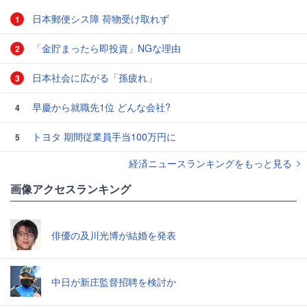
日本郵便シス障 荷物受け取れず
1
「金貯まったら即投資」NGな理由
2
日本社会に広がる「孫疲れ」
3
早慶から就職先1位 どんな会社?
4
トヨタ 期間従業員手当100万円に
5
経済ニュースランキングをもっと見る
画像アクセスランキング
俳優の及川光博が結婚を発表
中日が新庄監督招聘を検討か