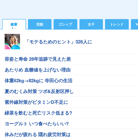
健康
芸能
ゴシップ
女子
トレンド
Y
「モテるためのヒント」326人に
容姿と寿命 28年追跡で見えた差
あたりめ 血糖値を上げない理由
体重62kg→82kgに 寺田心の生活
夏のむくみ対策 ツボ&反射区押し
紫外線対策がビタミンD不足に
緑茶を飲むと死亡リスク低まる?
ヨーグルト いつ食べたらいい?
休みだが疲れる 隠れ疲労対策は