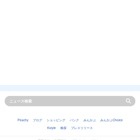
Peachy
ブログ
ショッピング
バンク
みんかぶ
みんかぶChoice
Kstyle
株探
プレスリリース