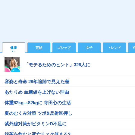
健康
芸能
ゴシップ
女子
トレンド
Y
「モテるためのヒント」326人に
容姿と寿命 28年追跡で見えた差
あたりめ 血糖値を上げない理由
体重62kg→82kgに 寺田心の生活
夏のむくみ対策 ツボ&反射区押し
紫外線対策がビタミンD不足に
緑茶を飲むと死亡リスク低まる?