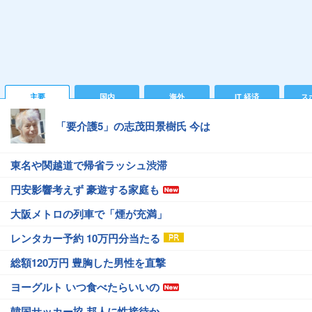
主要
国内
海外
IT 経済
ス
「要介護5」の志茂田景樹氏 今は
東名や関越道で帰省ラッシュ渋滞
円安影響考えず 豪遊する家庭も
大阪メトロの列車で「煙が充満」
レンタカー予約 10万円分当たる
総額120万円 豊胸した男性を直撃
ヨーグルト いつ食べたらいいの
韓国サッカー協 邦人に性接待か