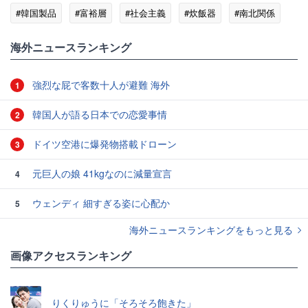
#韓国製品
#富裕層
#社会主義
#炊飯器
#南北関係
#中国
海外ニュースランキング
強烈な屁で客数十人が避難 海外
1
韓国人が語る日本での恋愛事情
2
ドイツ空港に爆発物搭載ドローン
3
元巨人の娘 41kgなのに減量宣言
4
ウェンディ 細すぎる姿に心配か
5
海外ニュースランキングをもっと見る
画像アクセスランキング
りくりゅうに「そろそろ飽きた」