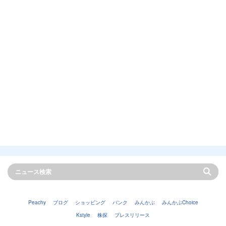
Peachy
ブログ
ショッピング
バンク
みんかぶ
みんかぶChoice
Kstyle
株探
プレスリリース