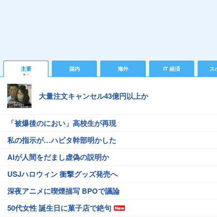
主要
国内
海外
IT 経済
ス
大量注文キャンセル43億円以上か
「被爆後のにおい」高校生が再現
私の指示が…ハビタ幹部明かした
AIが人間をだまし虚偽の説明か
USJハロウィン 衝撃グッズ発売へ
深夜アニメに喫煙描写 BPOで議論
50代女性 誕生日に菓子店で絶句