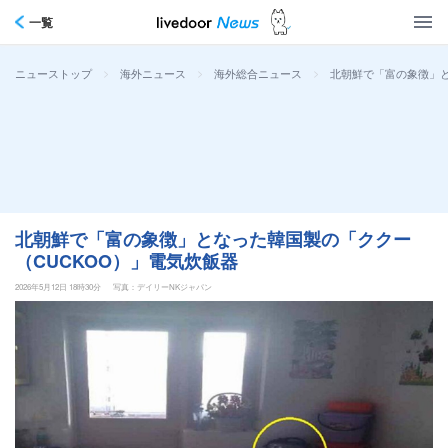
一覧
>
>
>
北朝鮮で「富の象徴」と
ニューストップ
海外ニュース
海外総合ニュース
北朝鮮で「富の象徴」となった韓国製の「ククー
（CUCKOO）」電気炊飯器
2026年5月12日 18時30分
写真：デイリーNKジャパン