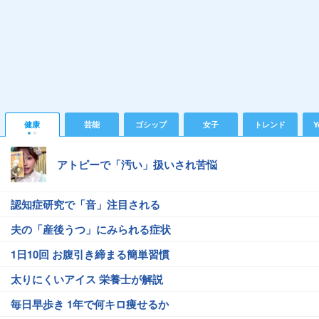
健康
芸能
ゴシップ
女子
トレンド
Y
アトピーで「汚い」扱いされ苦悩
認知症研究で「音」注目される
夫の「産後うつ」にみられる症状
1日10回 お腹引き締まる簡単習慣
太りにくいアイス 栄養士が解説
毎日早歩き 1年で何キロ痩せるか