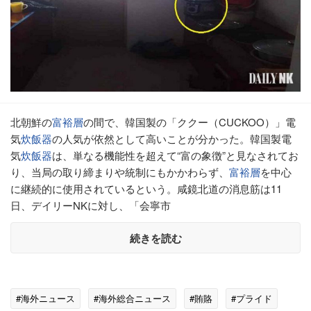
北朝鮮の
富裕層
の間で、韓国製の「ククー（CUCKOO）」電
気
炊飯器
の人気が依然として高いことが分かった。韓国製電
気
炊飯器
は、単なる機能性を超えて“富の象徴”と見なされてお
り、当局の取り締まりや統制にもかかわらず、
富裕層
を中心
に継続的に使用されているという。咸鏡北道の消息筋は11
日、デイリーNKに対し、「会寧市
続きを読む
#海外ニュース
#海外総合ニュース
#賄賂
#プライド